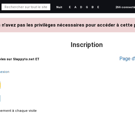
Nuit
E
A
D
G
B
E
266 connect
 n'avez pas les privilèges nécessaires pour accéder à cette 
Inscription
Page d'
ables sur Slappyto.net ET
exion
ement à chaque visite