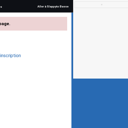
▼
Aller à Slappyto Basse
és
page.
inscription