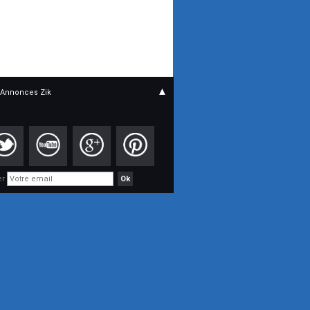
▲
Annonces Zik
er