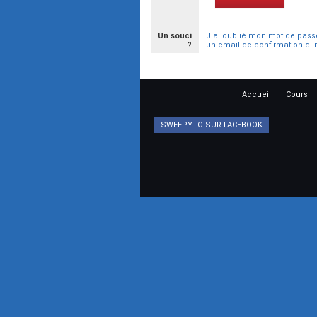
Un souci
J'ai oublié mon mot de pass
?
un email de confirmation d'i
Accueil
Cours
SWEEPYTO SUR FACEBOOK