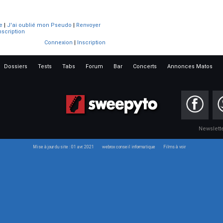
e
|
J'ai oublié mon Pseudo
|
Renvoyer
nscription
Connexion
|
Inscription
Dossiers
Tests
Tabs
Forum
Bar
Concerts
Annonces Matos
Newslett
Mise à jour du site : 01 avr. 2021
webrox conseil informatique
Films à voir