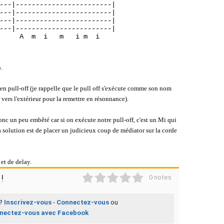
---|------------------------|
---|------------------------|
---|------------------------|
---|------------------------|
     A  m  i   m   i m  i

.
 en pull-off (je rappelle que le pull off s'exécute comme son nom
 vers l'extérieur pour la remettre en résonnance).
onc un peu embêté car si on exécute notre pull-off, c'est un Mi qui
La solution est de placer un judicieux coup de médiator sur la corde
et de delay.
1
2
3
4
5
!
0 notes
 ?
Inscrivez-vous
-
Connectez-vous
ou
nectez-vous avec Facebook