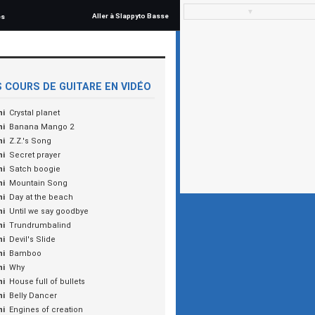
▼
Aller à Slappyto Basse
és
 COURS DE GUITARE EN VIDÉO
ni
Crystal planet
ni
Banana Mango 2
ni
Z.Z.'s Song
ni
Secret prayer
ni
Satch boogie
ni
Mountain Song
ni
Day at the beach
ni
Until we say goodbye
ni
Trundrumbalind
ni
Devil's Slide
ni
Bamboo
ni
Why
ni
House full of bullets
ni
Belly Dancer
ni
Engines of creation