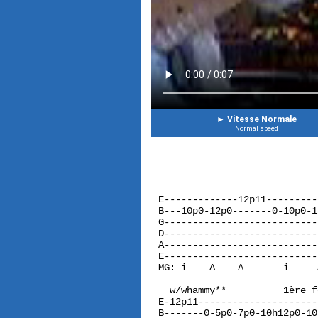
►
Vitesse Normale
Normal speed
E-------------12p11---------
B---10p0-12p0-------0-10p0-1
G---------------------------
D---------------------------
A---------------------------
E---------------------------
MG: i    A    A       i     
  w/whammy**          1ère f
E-12p11---------------------
B-------0-5p0-7p0-10h12p0-10