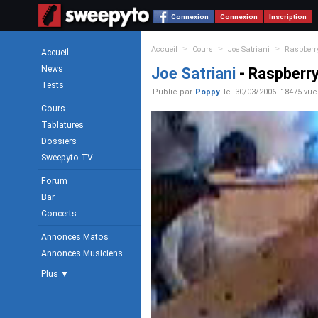
Connexion
Connexion
Inscription
>
>
>
Accueil
Cours
Joe Satriani
Raspberr
Accueil
News
Joe Satriani
- Raspberr
Tests
Publié par
Poppy
le
30/03/2006
18475 vue
Cours
Tablatures
Dossiers
Sweepyto TV
Forum
Bar
Concerts
Annonces Matos
Annonces Musiciens
Plus ▼