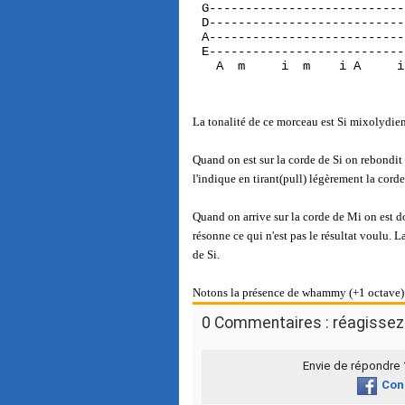
G---------------------------
D---------------------------
A---------------------------
E---------------------------
  A  m     i  m    i A     i
La tonalité de ce morceau est Si mixolydien
Quand on est sur la corde de Si on rebondit
l'indique en tirant(pull) légèrement la corde
Quand on arrive sur la corde de Mi on est d
résonne ce qui n'est pas le résultat voulu. 
de Si.
Notons la présence de whammy (+1 octave) 
0 Commentaires : réagissez 
Envie de répondre
Con