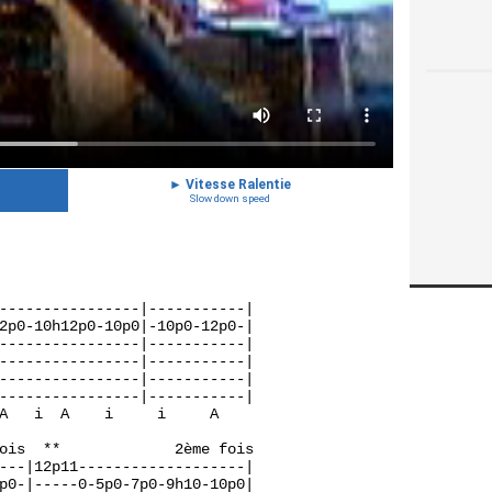
►
Vitesse Ralentie
Slow down speed
----------------|-----------|
2p0-10h12p0-10p0|-10p0-12p0-|
----------------|-----------|
----------------|-----------|
----------------|-----------|
----------------|-----------|
A   i  A    i     i     A  
ois  **             2ème fois    
---|12p11-------------------|
p0-|-----0-5p0-7p0-9h10-10p0|