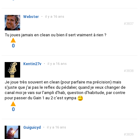
Webster
•
il y a 16 ans
#3837
Tu joues jamais en clean ou bien il sert vraiment à rien ?
0
Kentin27v
•
il y a 16 ans
#3838
Je joue très souvent en clean (pour parfaire ma précision) mais
s'juste que j'ai pas le reflex du pédalier, quand je veux changer de
canal moi je vais sur l'ampli d'hab, question d'habitude, par contre
pour passer du Gain 1 au 2 c'est sympa
0
Guiguicyd
•
il y a 16 ans
#3839