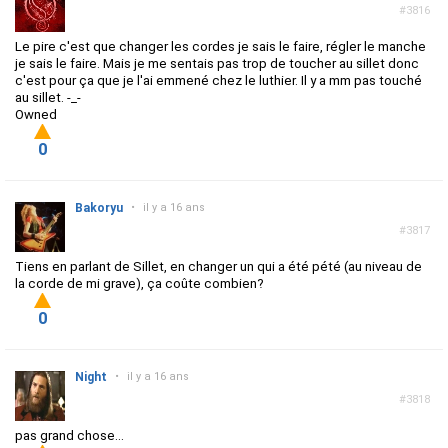
#3816
Le pire c'est que changer les cordes je sais le faire, régler le manche
je sais le faire. Mais je me sentais pas trop de toucher au sillet donc
c'est pour ça que je l'ai emmené chez le luthier. Il y a mm pas touché
au sillet. -_-
Owned
0
Bakoryu
•
il y a 16 ans
#3817
Tiens en parlant de Sillet, en changer un qui a été pété (au niveau de
la corde de mi grave), ça coûte combien?
0
Night
•
il y a 16 ans
#3818
pas grand chose...