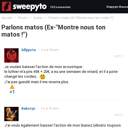
Slappyto Basse
132 connectés
>
>
>
Accueil
Forum
Autres
Parlons matos (Ex-"Montre nous ton matos !")
Parlons matos (Ex-"Montre nous ton
matos !")
billypote
•
il y a 16 ans
#3811
Je voulais baisser l'action de mon acoustique.
le luthier m'a pris 45€ + 20€, a eu une semaien de retard, et il a juste
changé les cordes...
J'ai pas gueulé mais il me reverra plus.
+1
Bakoryu
•
il y a 16 ans
#3812
J'ai voulu également baisser l'action de mon ibanez (vibrato toujours