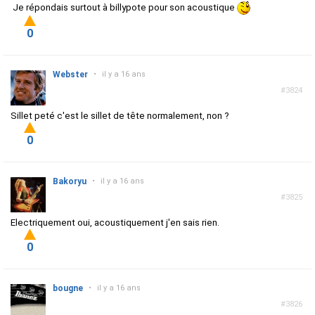
Je répondais surtout à billypote pour son acoustique
0
Webster
•
il y a 16 ans
#3824
Sillet peté c'est le sillet de tête normalement, non ?
0
Bakoryu
•
il y a 16 ans
#3825
Electriquement oui, acoustiquement j'en sais rien.
0
bougne
•
il y a 16 ans
#3826