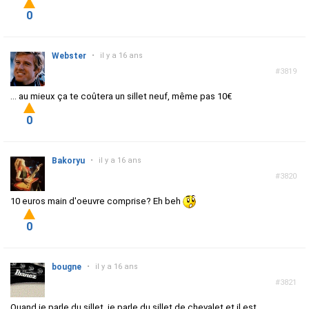
0
Webster
•
il y a 16 ans
#3819
... au mieux ça te coûtera un sillet neuf, même pas 10€
0
Bakoryu
•
il y a 16 ans
#3820
10 euros main d'oeuvre comprise? Eh beh
0
bougne
•
il y a 16 ans
#3821
Quand je parle du sillet, je parle du sillet de chevalet et il est,