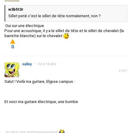
w3b5t3r
Sillet peté c'est le sillet de tête normalement, non ?
Oui sur une électrique.
Pour une acoustique, il y a le sillet de tête et le sillet de chevalet (la
barrette blanche) sur le chevalet
0
xalley
•
il y a 16 ans
#3827
Salut ! Voilà ma guitare, Elypse campus :
Et voici ma guitare électrique, une bombe
Je veux une guitaaaaaaaaaare