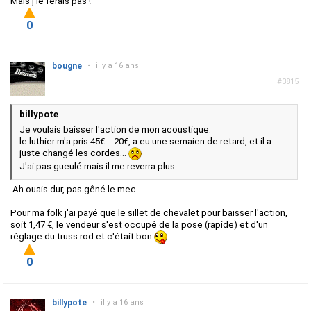
Mais j'le ferais pas !
0
bougne
•
il y a 16 ans
#3815
billypote
Je voulais baisser l'action de mon acoustique.
le luthier m'a pris 45€ = 20€, a eu une semaien de retard, et il a
juste changé les cordes...
J'ai pas gueulé mais il me reverra plus.
Ah ouais dur, pas gêné le mec...
Pour ma folk j'ai payé que le sillet de chevalet pour baisser l'action,
soit 1,47 €, le vendeur s'est occupé de la pose (rapide) et d'un
réglage du truss rod et c'était bon
0
billypote
•
il y a 16 ans