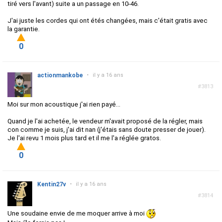
tiré vers l'avant) suite a un passage en 10-46.
J'ai juste les cordes qui ont étés changées, mais c'était gratis avec
la garantie.
0
actionmankobe
•
il y a 16 ans
#3813
Moi sur mon acoustique j'ai rien payé...
Quand je l'ai achetée, le vendeur m'avait proposé de la régler, mais
con comme je suis, j'ai dit nan (j'étais sans doute presser de jouer).
Je l'ai revu 1 mois plus tard et il me l'a réglée gratos.
0
Kentin27v
•
il y a 16 ans
#3814
Une soudaine envie de me moquer arrive à moi