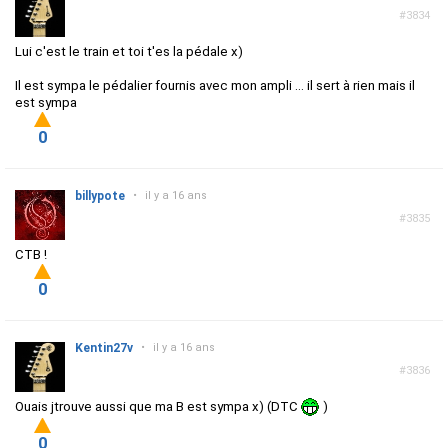
#3834
Lui c'est le train et toi t'es la pédale x)
Il est sympa le pédalier fournis avec mon ampli ... il sert à rien mais il
est sympa
0
billypote
•
il y a 16 ans
#3835
CTB !
0
Kentin27v
•
il y a 16 ans
#3836
Ouais jtrouve aussi que ma B est sympa x) (DTC
)
0