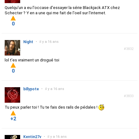
Quelqu'un a eu l'occase d'essayer la série Blackjack ATX chez
Schecter ? Y en a une qui me fait de l'oeil sur l'internet.
0
Night
•
il y a 16 ans
#3832
lol t'es vraiment un drogué toi
0
billypote
•
il y a 16 ans
#3833
Tu peux parler toi ! Tu te fais des rails de pédales !
+2
Kentin27v
•
il y a 16 ans