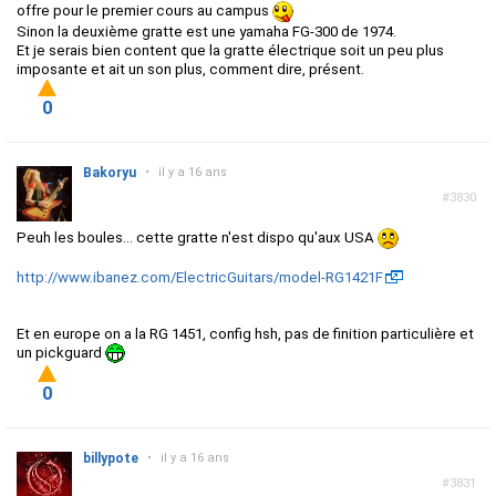
offre pour le premier cours au campus
Sinon la deuxième gratte est une yamaha FG-300 de 1974.
Et je serais bien content que la gratte électrique soit un peu plus
imposante et ait un son plus, comment dire, présent.
0
Bakoryu
•
il y a 16 ans
#3830
Peuh les boules... cette gratte n'est dispo qu'aux USA
http://www.ibanez.com/ElectricGuitars/model-RG1421F
Et en europe on a la RG 1451, config hsh, pas de finition particulière et
un pickguard
0
billypote
•
il y a 16 ans
#3831