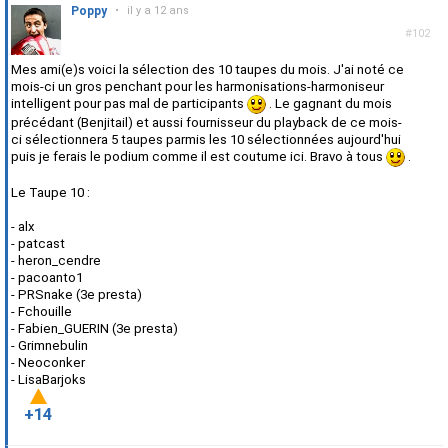
Poppy
•
il y a 12 ans
#102
Mes ami(e)s voici la sélection des 10 taupes du mois. J'ai noté ce
mois-ci un gros penchant pour les harmonisations-harmoniseur
intelligent pour pas mal de participants
. Le gagnant du mois
précédant (Benjitail) et aussi fournisseur du playback de ce mois-
ci sélectionnera 5 taupes parmis les 10 sélectionnées aujourd'hui
puis je ferais le podium comme il est coutume ici. Bravo à tous
.
Le Taupe 10 :
- alx
- patcast
- heron_cendre
- pacoanto1
- PRSnake (3e presta)
- Fchouille
- Fabien_GUERIN (3e presta)
- Grimnebulin
- Neoconker
- LisaBarjoks
+14