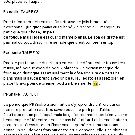
90's, place au Taupe !
Fchouille TAUPE 03 :
Prestation sobre et réussie. On retrouve de jolis bends très
expressifs. Quelques pains aussi héhé. Je pense qu'il manque un
petit quelque chose, un peu
de fougue mais l'idée est quand même bien là. Le son de gratte est
pas mal du tout. Bravo il me semble que c'est ton premier top !
Pacoanto TAUPE 02
Paco le pirate bosse dur et ça s'entend ! Le début est je trouve très
réussi, mélodique avec de beaux phrasés. Un certain manque de
fougue,
on distingue assez aisément le côté scolaire de certains
plans mais la sauce prend avec un beau jeu legato et assez bien en
place ! Bravo pour ce premier podium bien mérité
.
PRSnake TAUPE 01
Je pense que PRSnake a bien fait de s'y reprendre a 3 fois car sa
dernière prestation est très savoureuse. Le parti pris d'utiliser
2
guitares est un pari risqué mais ici ça fonctionne super bien. J'aime
beaucoup le côté rentre dedans sans hésitation.
Les harmonisations
sont très intéressantes et l'harmonie suggérée par endroit nous
donne un peu de vent frais sur cette grille consensuelle.
Les phrasés