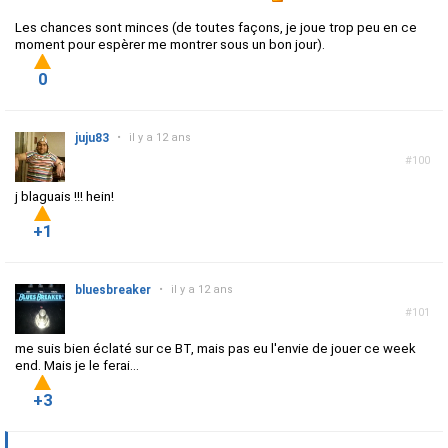
Les chances sont minces (de toutes façons, je joue trop peu en ce
moment pour espèrer me montrer sous un bon jour).
0
juju83
•
il y a 12 ans
#100
j blaguais !!! hein!
+1
bluesbreaker
•
il y a 12 ans
#101
me suis bien éclaté sur ce BT, mais pas eu l'envie de jouer ce week
end. Mais je le ferai...
+3