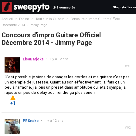
Slappyto Basse
243 connectés
>
>
>
Accueil
Forum
Tout sur la Guitare
Concours d'impro Guitare Officiel
Décembre 2014 - Jimmy Page
Concours d'impro Guitare Officiel
Décembre 2014 - Jimmy Page
LisaBarjoks
•
il y a 12 ans
#91
C'est possible je viens de changer les cordes et ma guitare n'est pas
un exemple de justesse. Quant au son effectivement j'ai fais ça un
peu à l’arrache, j'ai pris un preset dans amplitube qui était sympa j'ai
rajouté un peu de delay pour rendre ça plus aérien.
+1
PRSnake
•
il y a 12 ans
#92