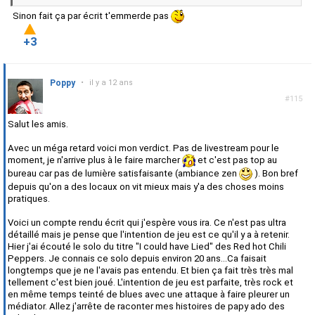
Sinon fait ça par écrit t'emmerde pas
+3
Poppy
•
il y a 12 ans
#115
Salut les amis.
Avec un méga retard voici mon verdict. Pas de livestream pour le
moment, je n'arrive plus à le faire marcher
et c'est pas top au
bureau car pas de lumière satisfaisante (ambiance zen
). Bon bref
depuis qu'on a des locaux on vit mieux mais y'a des choses moins
pratiques.
Voici un compte rendu écrit qui j'espère vous ira. Ce n'est pas ultra
détaillé mais je pense que l'intention de jeu est ce qu'il y a à retenir.
Hier j'ai écouté le solo du titre "I could have Lied" des Red hot Chili
Peppers. Je connais ce solo depuis environ 20 ans...Ca faisait
longtemps que je ne l'avais pas entendu. Et bien ça fait très très mal
tellement c'est bien joué. L'intention de jeu est parfaite, très rock et
en même temps teinté de blues avec une attaque à faire pleurer un
médiator. Allez j'arrête de raconter mes histoires de papy ado des