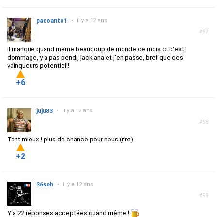
pacoanto1
•
il y a 12 ans
#97
il manque quand même beaucoup de monde ce mois ci c'est
dommage, y a pas pendi, jack,ana et j'en passe, bref que des
vainqueurs potentiel!!
+6
juju83
•
il y a 12 ans
#98
Tant mieux ! plus de chance pour nous (rire)
+2
36seb
•
il y a 12 ans
#99
Y'a 22 réponses acceptées quand même !