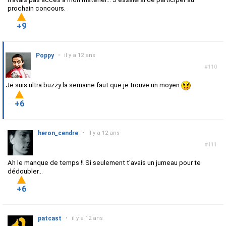
prochain concours.
+9
Poppy
•
il y a 12 ans
#110
Je suis ultra buzzy la semaine faut que je trouve un moyen
+6
heron_cendre
•
il y a 12 ans
#111
Ah le manque de temps !! Si seulement t'avais un jumeau pour te
dédoubler...
+6
patcast
•
il y a 12 ans