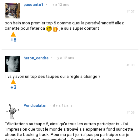
pacoanto1
•
il y a 12 ans
#107
bon bein mon premier top 5 comme quoi la persévérance!!! allez
canette pour feter ca
je suis super content
+8
heron_cendre
•
il y a 12 ans
#108
Il va y avoir un top des taupes ou la règle a changé ?
+3
Pendiculator
•
il y a 12 ans
#109
Félicitations au taupe 5, ainsi qu'a tous les autres participants. J'ai
l'impression que tout le monde a trouvé a s'exprimer a fond sur cette
chouette backing track. Pour ma part je n'ai pas pu participer car je
n'avais pas accès à mon matériel... J’essaierai de participer au