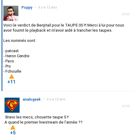
Poppy
•
il y a 12 ans
#103
Voici le verdict de Benjitail pour le TAUPE 05 !!! Merci à lui pour nous
avoir fournit le playback et m'avoir aidé à trancher les taupes.
Les nominés sont :
- patcast
- Heron Cendre
- Paco
- Prs
- Fchouille
+11
analogeek
•
il y a 12 ans
#104
Bravo les mecs, chouette taupe 5 !!
A quand le premier livestream de l'année ??
+5