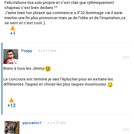
Felicitations lisa solo propre et c'est clair que rythmiquement
chapeau c'est bien dedans ^^
J'aime bien ton phrasé qui commence a 0"22 dommage car il aurai
meriter une fin plus prononcer mais ya de l'idée et de l'inspiration,ca
se sent et c'est cool ;)
+1
Poppy
•
il y a 12 ans
#93
Bravo à tous les Jimmy
.
Le concours est terminé je vais l'éplucher pour en extraire les
différentes Taupes et choisir les plus taupes moumoutes
.
+12
pacoanto1
•
il y a 12 ans
#94