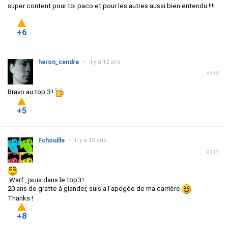
super content pour toi paco et pour les autres aussi bien entendu !!!!
+6
heron_cendre
•
il y a 12 ans
#118
Bravo au top 3 !
+5
Fchouille
•
il y a 12 ans
#119
Warf , jsuis dans le top3 !
20 ans de gratte à glander, suis a l'apogée de ma carrière
Thanks !
+8