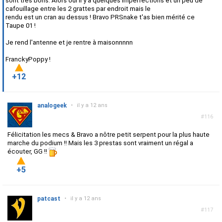
sont très bons. Alors oui il y a quelques imperfections et un peu de
cafouillage entre les 2 grattes par endroit mais le
rendu est un cran au dessus ! Bravo PRSnake t'as bien mérité ce
Taupe 01 !
Je rend l'antenne et je rentre à maisonnnnn
FranckyPoppy !
+12
analogeek
•
il y a 12 ans
#116
Félicitation les mecs & Bravo a nôtre petit serpent pour la plus haute
marche du podium !!
Mais les 3 prestas sont vraiment un régal a
écouter, GG !!
+5
patcast
•
il y a 12 ans
#117