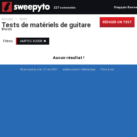
Slappyto Basse
227 connectés
>
Accueil
Tests
RÉDIGER UN TEST
Tests de matériels de guitare
0
tests
Filtres
AMPEG
B200R
✖
Aucun résultat !
Mise à jour du site : 01 avr. 2021
webrox conseil informatique
Films à voir