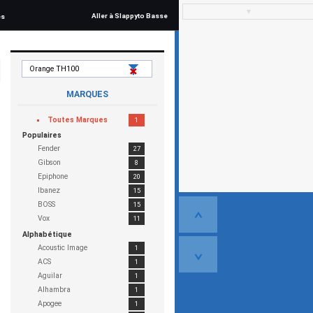
▼
Aller à Slappyto Basse
és
MARQUES
Toutes Marques
1
Populaires
Fender
27
Gibson
8
Epiphone
20
Ibanez
15
BOSS
15
Vox
11
Alphabétique
Acoustic Image
1
ACS
1
Aguilar
1
Alhambra
1
Apogee
1