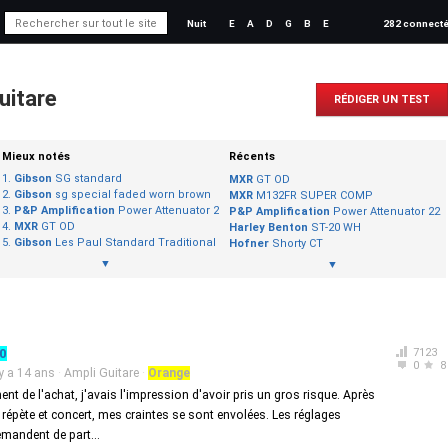
Nuit
E
A
D
G
B
E
282 connect
uitare
RÉDIGER UN TEST
Mieux notés
Récents
Gibson
SG standard
MXR
GT OD
Gibson
sg special faded worn brown
MXR
M132FR SUPER COMP
P&P Amplification
Power Attenuator 22
P&P Amplification
Power Attenuator 22
MXR
GT OD
Harley Benton
ST-20 WH
Gibson
Les Paul Standard Traditional Pro
Hofner
Shorty CT
▼
▼
0
7123
0
8
 y a 14 ans
·
Ampli Guitare
·
Orange
t de l'achat, j'avais l'impression d'avoir pris un gros risque. Après
en répète et concert, mes craintes se sont envolées. Les réglages
mandent de part...