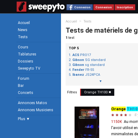
Connexion
Connexion
Inscription
>
Accueil
Tests
Accueil
Tests de matériels de g
News
Tests
1
test
Cours
TOP 5
Tablatures
ACS
PRO17
Gibson
SG standard
Dossiers
Gibson
sg standard
Sweepyto TV
Fender
FR-55
Ibanez
JS24PCA
Forum
▼
Bar
Filtres
Orange
TH100
✖
Concerts
Annonces Matos
Orange
TH10
Annonces Musiciens
·
il
★
★
★
★
★
Plus ▼
1150€
Au momen
l'avoir utilisé 
minimalistes de