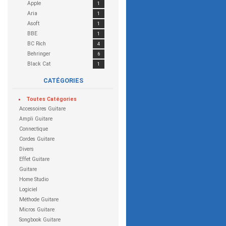
Apple
1
Aria
1
Asoft
1
BBE
1
BC Rich
4
Behringer
6
Black Cat
1
Blackheart
1
CATÉGORIES
Blackstar
4
Boss
17
Toutes
Catégories
CEntrance
1
Accessoires Guitare
Charvel
1
Ampli Guitare
Cort
5
Connectique
Custom 77
4
Cordes Guitare
Cymbalis
1
Divers
Danelectro
2
Effet Guitare
Dean Guitars
1
Guitare
Digitech
7
Home Studio
DOD
1
Logiciel
Dunlop
5
Méthode Guitare
EarSonics
1
Micros Guitare
Electro Harmonix
4
Songbook Guitare
ENGL
1