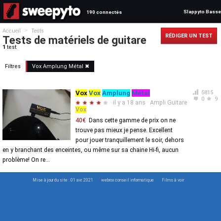
Slappyto Basse
190 connectés
>
Accueil
Tests
RÉDIGER UN TEST
Tests de matériels de guitare
1
test
Filtres
Vox
Amplung
Métal
✖
Vox
Vox
Amplung
Métal
5815
0
9
·
il y a 18 ans
·
Ampli Guitare
·
★
★
★
★
★
Vox
40€
Dans cette gamme de prix on ne
trouve pas mieux je pense. Excellent
pour jouer tranquillement le soir, dehors
en y branchant des enceintes, ou même sur sa chaine Hi-fi, aucun
problème! On re...
Mise à jour du site : 01 avr. 2021
webrox conseil informatique
Films à voir