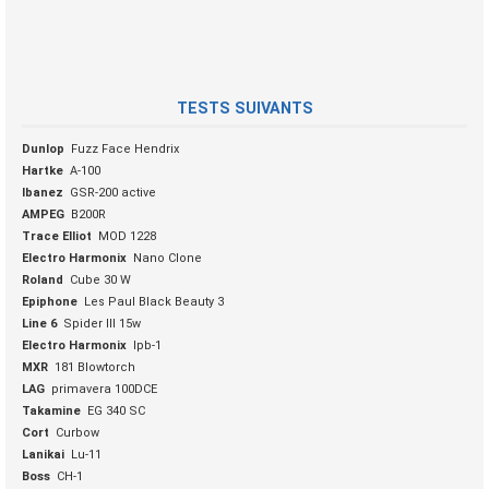
TESTS SUIVANTS
Dunlop
Fuzz Face Hendrix
Hartke
A-100
Ibanez
GSR-200 active
AMPEG
B200R
Trace Elliot
MOD 1228
Electro Harmonix
Nano Clone
Roland
Cube 30 W
Epiphone
Les Paul Black Beauty 3
Line 6
Spider III 15w
Electro Harmonix
lpb-1
MXR
181 Blowtorch
LAG
primavera 100DCE
Takamine
EG 340 SC
Cort
Curbow
Lanikai
Lu-11
Boss
CH-1