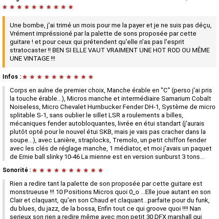
★
★
★
★
★
★
★
★
★
★
Une bombe, j'ai trimé un mois pour me la payer et je ne suis pas déçu,
Vrément impréssioné par la palette de sons proposée par cette
guitare ! et pour ceux qui prétendent qu'elle n'as pas l'esprit
stratocaster !! BEN SI ELLE VAUT VRAIMENT UNE HOT ROD OU MÊME
UNE VINTAGE !!!
Infos :
★
★
★
★
★
★
★
★
★
★
Corps en aulne de premier choix, Manche érable en "C" (perso j'ai pris
la touche érable...), Micros manche et intermédiaire Samarium Cobalt
Noiseless, Micro Chevalet Humbucker Fender DH-1, Système de micro
splitable S-1, sans oublier le sillet LSR a roulements a billes,
mécaniques fender autobloquantes, livrée en étui standart (j'aurais
plutôt opté pour le nouvel étui SKB, mais je vais pas cracher dans la
soupe...), avec Lanière, straplocks, Tremolo, un petit chiffon fender
avec les clés de réglage manche, 1 médiator, et moi j'avais un paquet
de Ernie ball slinky 10-46 La mienne est en version sunburst 3 tons...
Sonorité :
★
★
★
★
★
★
★
★
★
★
Rien a redire tant la palette de son proposée par cette guitare est
monstrueuse !!! 10 Positions Micros quoi 0_o ...Elle joue autant en son
Clair et claquant, qu'en son Chaud et claquant...parfaite pour du funk,
du blues, du jazz, de la bossa, Enfin tout ce qui groove quoi !!!! Nan
serieux son rien a redire même avec mon petit 30 DFX marshall qui