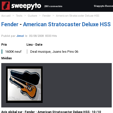
Slappyto Basse
280 connectés
>
>
>
>
Accueil
Tests
Guitare
Fender
American Stratocaster Deluxe HSS
Fender
-
American Stratocaster Deluxe HSS
Publié par
Jimol
le
05/08/2008
8333 Hits
Prix
Lieu - Date
1600€ neuf
Deal musique, Juans les Pins 06
Médias
Avis global
sur :
Fender - American Stratocaster Deluxe HSS
:
10
/
10