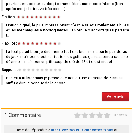
pourtant est pointé du doigt comme étant une merde infame (bon
aprés moi je le trouve très bien ...)
Finition :
★
★
★
★
★
★
★
★
★
★
Finition niquel, le plus impressionant c'est le sillet a roulement a billes
et les mécaniques autobloquantes !! => tenue d'accord quasi parfaite
!!!
Fiabilité :
★
★
★
★
★
★
★
★
★
★
La tout parait bien, je diré même tout est bien, mis a par le pas de vis
du jack, mais bon c'est sur toutes les guitares ça, sa a tendance a se
dévisser... mais bon un ptit coup de clé de 13 et c'est niquel
Support :
★
★
★
★
★
★
★
★
★
★
Pas eu a utiliser mais je pense que rien qu'une garantie de 5 ans sa
suffit a dire le serieux de la chose ...
Votre avis
1
2
3
4
5
1 Commentaire
0 notes
Envie de répondre ?
Inscrivez-vous
-
Connectez-vous
ou