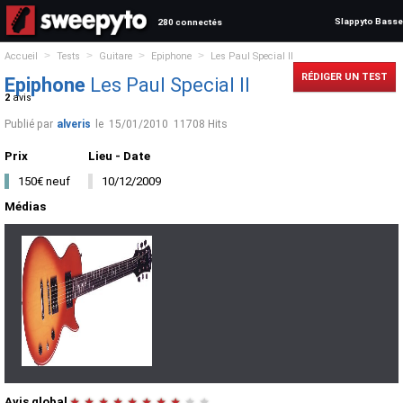
Slappyto Basse
280 connectés
>
>
>
>
Accueil
Tests
Guitare
Epiphone
Les Paul Special II
RÉDIGER UN TEST
Epiphone
Les Paul Special II
2
avis
Publié par
alveris
le
15/01/2010
11708 Hits
Prix
Lieu - Date
150€ neuf
10/12/2009
Médias
Avis global
★
★
★
★
★
★
★
★
★
★