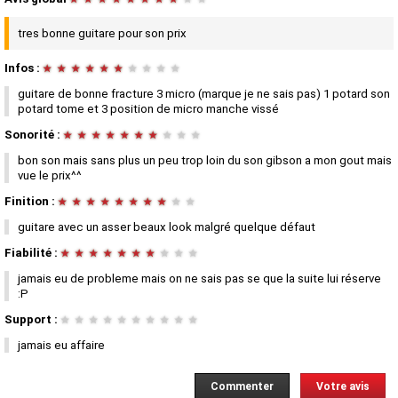
tres bonne guitare pour son prix
Infos :
★
★
★
★
★
★
★
★
★
★
guitare de bonne fracture 3 micro (marque je ne sais pas) 1 potard son
potard tome et 3 position de micro manche vissé
Sonorité :
★
★
★
★
★
★
★
★
★
★
bon son mais sans plus un peu trop loin du son gibson a mon gout mais
vue le prix^^
Finition :
★
★
★
★
★
★
★
★
★
★
guitare avec un asser beaux look malgré quelque défaut
Fiabilité :
★
★
★
★
★
★
★
★
★
★
jamais eu de probleme mais on ne sais pas se que la suite lui réserve
:P
Support :
★
★
★
★
★
★
★
★
★
★
jamais eu affaire
Commenter
Votre avis