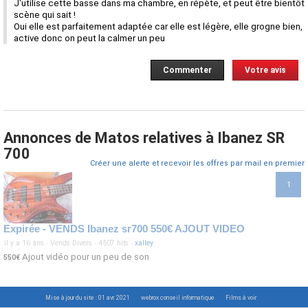
J'utilise cette basse dans ma chambre, en répète, et peut être bientôt 
scène qui sait !
Oui elle est parfaitement adaptée car elle est légère, elle grogne bien, 
active donc on peut la calmer un peu
Commenter
Votre avis
Annonces de Matos relatives à Ibanez SR
700
Créer une alerte et recevoir les offres par mail en premier
1
Expirée - VENDS Ibanez sr700 550€ AJOUT VIDEO
il y a 16 ans
·
Vends Divers
·
4507 hits
·
xalley
Ajout vidéo pour un peu de son
550€
Mise à jour du site : 01 avr. 2021
webrox conseil informatique
Films à voir