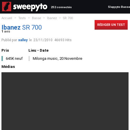
Slappyto Basse
252 connectés
>
>
>
>
Accueil
Tests
Basse
Ibanez
SR 700
RÉDIGER UN TEST
Ibanez
SR 700
1
avis
Publié par
xalley
le
23/11/2010
46693 Hits
Prix
Lieu - Date
645€ neuf
Milonga music, 20 Novembre
Médias