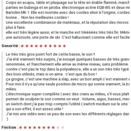
Corps en acajou, table et plaquage sur la tête en érable flammé, manch
parties en bubinga et en jatoba. électronique active EQB-IIIS et deux mi
Bartolini MK 1. Elle est montée avec des cordes elixir à l'origine, cordes
bonne ... Non les meilleures cordes !
Une excellente combinaison de matériaux, et la réputation des micros n
plus à faire.
elle est très légère aussi, et le manche est trèèèèès très très fin. Même
une autoroute, une piste de ski. C'est hallucinant comme elle est facile à
Sonorité :
★
★
★
★
★
★
★
★
★
★
Le très très gros point fort de cette basse, le son !!
J'ai été vraiment très surpris, j'ai essayé quelques basses de très gran
renommée, et franchement elle arrive au même niveau, sans problème. 
contre c'est pas le top dans la polyvalence, elle a un son très très typé
des bois utilisés, mais si on aime : c'est que du bon !
ça grogne, c'est une machine à slap, avec un bon ampli c'est vraiment 
Pour moi il n'y a qu'une seule position de micro qui sonne vraiment, la b
milieu.
L'électronique super complète ( avec des crans au milieu, s'il vous plaît !
permet de sculpter le son comme on veut : Volume, aigus, basses, med
un switch dont j'ai pas trop compris l'utilité ( switch medium sur le site ?
qui a son effet, il est assez utile !
J'ai mis une vidéo avec un peu de son avec les différents réglages dans
:)
Finition :
★
★
★
★
★
★
★
★
★
★