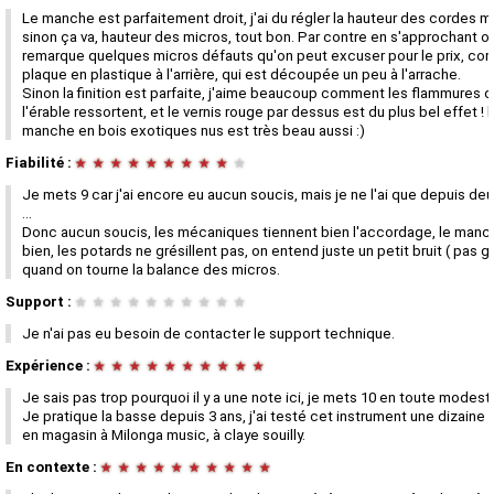
Le manche est parfaitement droit, j'ai du régler la hauteur des cordes m
sinon ça va, hauteur des micros, tout bon. Par contre en s'approchant o
remarque quelques micros défauts qu'on peut excuser pour le prix, co
plaque en plastique à l'arrière, qui est découpée un peu à l'arrache.
Sinon la finition est parfaite, j'aime beaucoup comment les flammures 
l'érable ressortent, et le vernis rouge par dessus est du plus bel effet ! l
manche en bois exotiques nus est très beau aussi :)
Fiabilité :
★
★
★
★
★
★
★
★
★
★
Je mets 9 car j'ai encore eu aucun soucis, mais je ne l'ai que depuis deu
...
Donc aucun soucis, les mécaniques tiennent bien l'accordage, le manch
bien, les potards ne grésillent pas, on entend juste un petit bruit ( pas g
quand on tourne la balance des micros.
Support :
★
★
★
★
★
★
★
★
★
★
Je n'ai pas eu besoin de contacter le support technique.
Expérience :
★
★
★
★
★
★
★
★
★
★
Je sais pas trop pourquoi il y a une note ici, je mets 10 en toute modesti
Je pratique la basse depuis 3 ans, j'ai testé cet instrument une dizaine 
en magasin à Milonga music, à claye souilly.
En contexte :
★
★
★
★
★
★
★
★
★
★