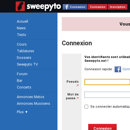
Connexion
Connexion
Inscription
Accueil
Vous
News
Tests
Connexion
Cours
Tablatures
Vos identifiants sont utilis
Dossiers
Sweepyto.net !
Sweepyto TV
Connexion rapide :
Conn
Forum
Bar
Pseudo
:
*
Concerts
Mot de
Annonces Matos
passe :
*
Annonces Musiciens
Se connecter automatiqu
Plus ▼