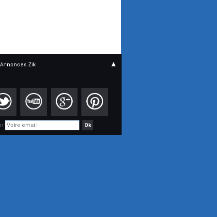
▲
Annonces Zik
er