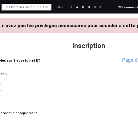
Nuit
E
A
D
G
B
E
263 connect
 n'avez pas les privilèges nécessaires pour accéder à cette 
Inscription
Page d'
ables sur Slappyto.net ET
exion
ement à chaque visite