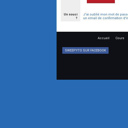
Un souci
J'ai oublié mon mot de pass
?
un email de confirmation d'i
Accueil
Cours
SWEEPYTO SUR FACEBOOK