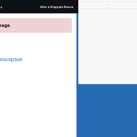
▼
Aller à Slappyto Basse
és
page.
inscription