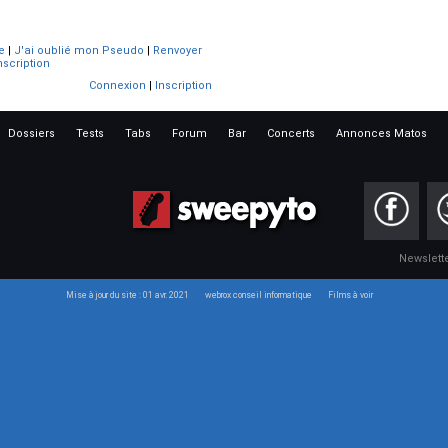
e
|
J'ai oublié mon Pseudo
|
Renvoyer
nscription
Connexion
|
Inscription
Dossiers
Tests
Tabs
Forum
Bar
Concerts
Annonces Matos
Newslett
Mise à jour du site : 01 avr. 2021
webrox conseil informatique
Films à voir