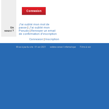
J'ai oublié mon mot de
Un
passe
|
J'ai oublié mon
souci ?
Pseudo
|
Renvoyer un email
de confirmation d'inscription
Connexion
|
Inscription
Mise à jour du site : 01 avr. 2021
webrox conseil informatique
Films à voir