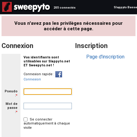
Slappyto Basse
205 connectés
Vous n'avez pas les privilèges nécessaires pour
accéder à cette page.
Connexion
Inscription
Page d'inscription
Vos identifiants sont
utilisables sur Slappyto.net
ET Sweepyto.net !
Connexion rapide :
Connexion
Pseudo
:
*
Mot de
passe
:
*
Se connecter
automatiquement à chaque
visite