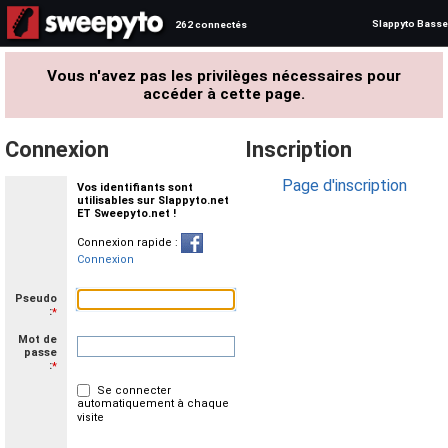
Slappyto Basse
262 connectés
Vous n'avez pas les privilèges nécessaires pour
accéder à cette page.
Connexion
Inscription
Page d'inscription
Vos identifiants sont
utilisables sur Slappyto.net
ET Sweepyto.net !
Connexion rapide :
Connexion
Pseudo
:
*
Mot de
passe
:
*
Se connecter
automatiquement à chaque
visite