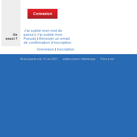
J'ai oublié mon mot de
Un
passe
|
J'ai oublié mon
souci ?
Pseudo
|
Renvoyer un email
de confirmation d'inscription
Connexion
|
Inscription
Mise à jour du site : 01 avr. 2021
webrox conseil informatique
Films à voir