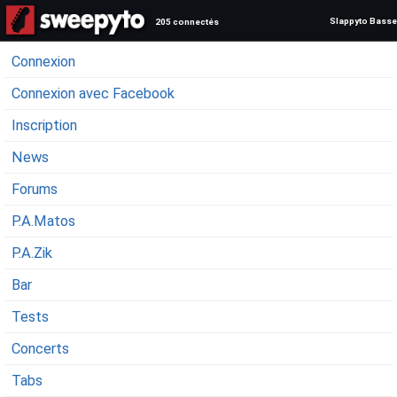
Slappyto Basse
205 connectés
Connexion
Connexion avec Facebook
Inscription
News
Forums
P.A.Matos
P.A.Zik
Bar
Tests
Concerts
Tabs