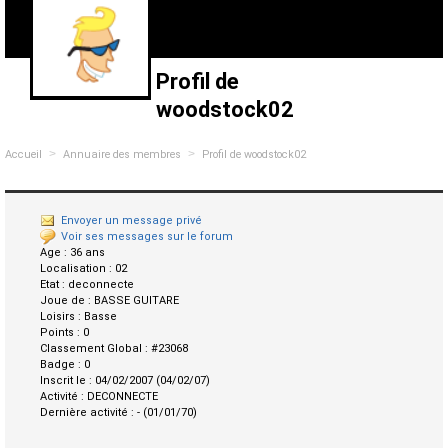
Profil de
woodstock02
>
>
Accueil
Annuaire des membres
Profil de woodstock02
Envoyer un message privé
Voir ses messages sur le forum
Age :
36 ans
Localisation :
02
Etat :
deconnecte
Joue de :
BASSE GUITARE
Loisirs :
Basse
Points :
0
Classement Global :
#23068
Badge :
0
Inscrit le :
04/02/2007 (04/02/07)
Activité :
DECONNECTE
Dernière activité :
- (01/01/70)