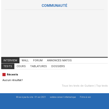
COMMUNAUTÉ
INTERVIEW
WALL
FORUM
ANNONCES MATOS
ANNONCES MUSICIENS
CONCERTS
TESTS
COURS
TABLATURES
DOSSIERS
Récents
Aucun résultat !
Tous les tests de Guitare
|
Top tests
Mise à jour du site : 01 avr. 2021
webrox conseil informatique
Films à voir