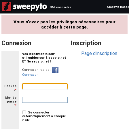
Slappyto Basse
358 connectés
Vous n'avez pas les privilèges nécessaires pour
accéder à cette page.
Connexion
Inscription
Page d'inscription
Vos identifiants sont
utilisables sur Slappyto.net
ET Sweepyto.net !
Connexion rapide :
Connexion
Pseudo
:
*
Mot de
passe
:
*
Se connecter
automatiquement à chaque
visite