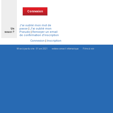
J'ai oublié mon mot de
Un
passe
|
J'ai oublié mon
souci ?
Pseudo
|
Renvoyer un email
de confirmation d'inscription
Connexion
|
Inscription
Mise à jour du site : 01 avr. 2021
webrox conseil informatique
Films à voir