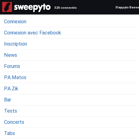
Slappyto Basse
320 connectés
Connexion
Connexion avec Facebook
Inscription
News
Forums
P.A.Matos
P.A.Zik
Bar
Tests
Concerts
Tabs