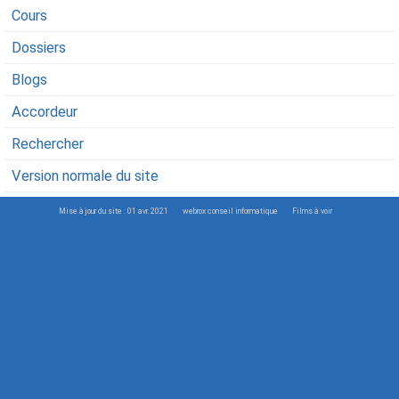
Cours
Dossiers
Blogs
Accordeur
Rechercher
Version normale du site
Mise à jour du site : 01 avr. 2021
webrox conseil informatique
Films à voir