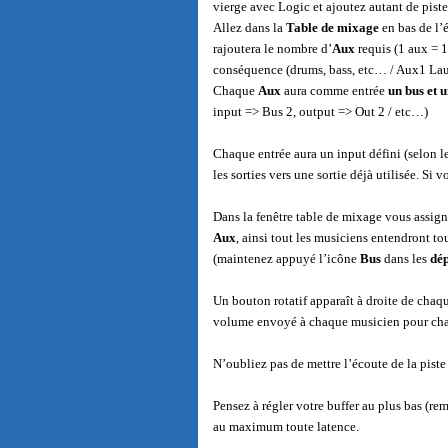
vierge avec Logic et ajoutez autant de pist
Allez dans la
Table de mixage
en bas de l’
rajoutera le nombre d’
Aux
requis (1 aux = 1
conséquence (drums, bass, etc… / Aux1 Lau
Chaque
Aux
aura comme entrée
un bus
et u
input => Bus 2, output => Out 2 / etc…)
Chaque entrée aura un input défini (selon l
les sorties vers une sortie déjà utilisée. Si
Dans la fenêtre table de mixage vous assig
Aux
, ainsi tout les musiciens entendront to
(maintenez appuyé l’icône
Bus
dans les
dép
Un bouton rotatif apparaît à droite de cha
volume envoyé à chaque musicien pour cha
N’oubliez pas de mettre l’écoute de la pist
Pensez à régler votre buffer au plus bas (re
au maximum toute latence.