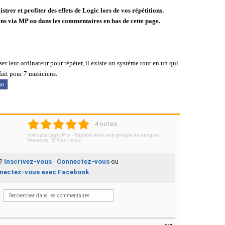
rer et profiter des effets de Logic lors de vos répétitions.
ions via MP ou dans les commentaires en bas de cette page.
er leur ordinateur pour répéter, il existe un système tout en un qui
fait pour 7 musiciens.
ao
1
2
3
4
5
4 notes
Notes pour
Logic Pro - Répéter avec son groupe au casque |
Sweepyto
:
5
/
5
sur
4
notes
 ?
Inscrivez-vous
-
Connectez-vous
ou
nectez-vous avec Facebook