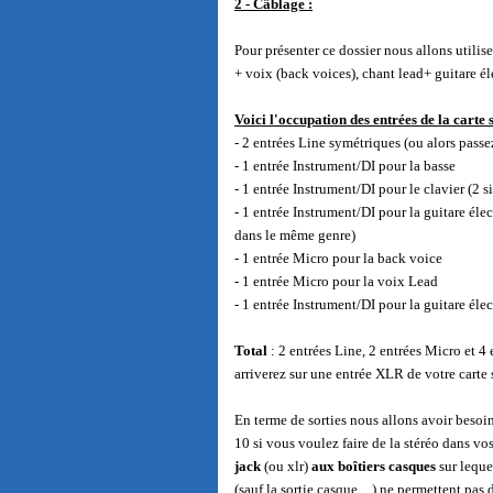
2 - Câblage
:
Pour présenter ce dossier nous allons utilis
+ voix (back voices), chant lead+ guitare é
Voici l'occupation des entrées de la carte 
- 2 entrées Line symétriques (ou alors passez
- 1 entrée Instrument/DI pour la basse
- 1 entrée Instrument/DI pour le clavier (2 s
- 1 entrée Instrument/DI pour la guitare élect
dans le même genre)
- 1 entrée Micro pour la back voice
- 1 entrée Micro pour la voix Lead
- 1 entrée Instrument/DI pour la guitare élec
Total
: 2 entrées Line, 2 entrées Micro et 4
arriverez sur une entrée XLR de votre carte
En terme de sorties nous allons avoir besoin
10 si vous voulez faire de la stéréo dans vos
jack
(ou xlr)
aux boîtiers casques
sur leque
(sauf la sortie casque…) ne permettent pas 