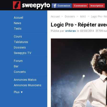
Connexion
Connexion
Inscription
>
>
>
Accueil
Dossiers
MAO
Logic Pro - R
Accueil
News
Logic Pro - Répéter av
Tests
Publié par
orduras
le
03/03/2014
31709 vu
Cours
Tablatures
Dossiers
Sweepyto TV
Forum
Bar
Concerts
Annonces Matos
Annonces Musiciens
Plus ▼