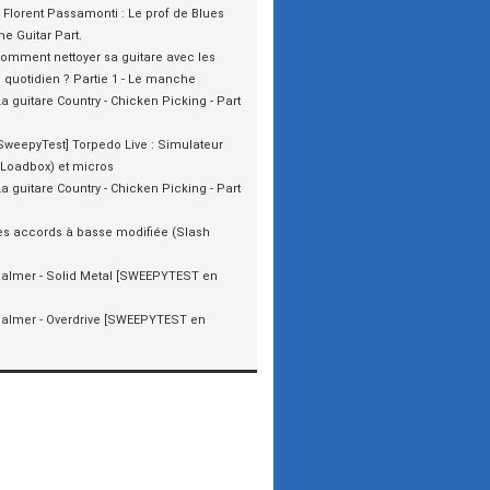
Florent Passamonti : Le prof de Blues
e Guitar Part.
omment nettoyer sa guitare avec les
 quotidien ? Partie 1 - Le manche
La guitare Country - Chicken Picking - Part
SweepyTest] Torpedo Live : Simulateur
 (Loadbox) et micros
La guitare Country - Chicken Picking - Part
es accords à basse modifiée (Slash
almer - Solid Metal [SWEEPYTEST en
almer - Overdrive [SWEEPYTEST en