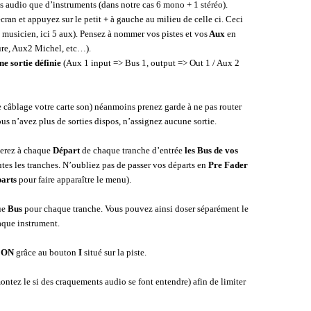
es audio que d’instruments (dans notre cas 6 mono + 1 stéréo).
écran et appuyez sur le petit
+
à gauche au milieu de celle ci. Ceci
 musicien, ici 5 aux). Pensez à nommer vos pistes et vos
Aux
en
re, Aux2 Michel, etc…).
ne sortie définie
(Aux 1 input => Bus 1, output => Out 1 / Aux 2
e câblage votre carte son) néanmoins prenez garde à ne pas router
 vous n’avez plus de sorties dispos, n’assignez aucune sortie.
nerez à chaque
Départ
de chaque tranche d’entrée
les Bus de vos
utes les tranches. N’oubliez pas de passer vos départs en
Pre Fader
arts
pour faire apparaître le menu).
que
Bus
pour chaque tranche. Vous pouvez ainsi doser séparément le
que instrument.
e
ON
grâce au bouton
I
situé sur la piste.
montez le si des craquements audio se font entendre) afin de limiter