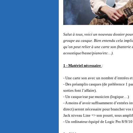
Salut à tous, voici un nouveau dossier pour
groupe au casque. Bien entendu cela impli
qu’on peut relier à une carte son (batterie 
acoustique/basse/piano/etc…).
1 - Matériel nécessaire
:
- Une carte son avec un nombre d’entrées et 
- Des préamplis casques (de préférence 1 par
sorties font l’affaire).
- Un casque/ear par musicien (logique…)
- A moins d’avoir suffisamment d’entrées ins
direct) seront nécessaire pour brancher vo
Jack niveau Line => son pourri, sous amplif
- Un ordinateur équipé de Logic Pro 8/9/10