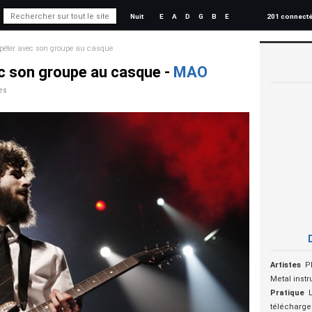
Nuit
E
A
D
G
B
E
201 connect
épéter avec son groupe au casque
ec son groupe au casque -
MAO
es
Artistes
P
Metal inst
Pratique
télécharger