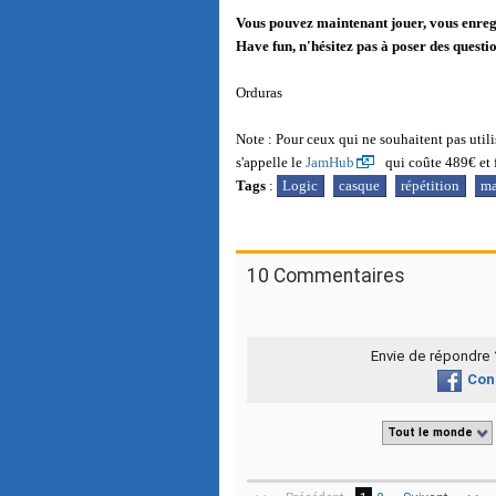
Vous pouvez maintenant jouer, vous enregist
Have fun, n'hésitez pas à poser des quest
Orduras
Note : Pour ceux qui ne souhaitent pas utilis
s'appelle le
JamHub
qui coûte 489€ et 
Tags
:
Logic
casque
répétition
m
10 Commentaires
Envie de répondre
Con
Tout le monde