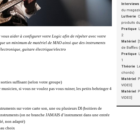
Interviews
du magazin
Lutherie
C
produits du
Pratique
2
 vous aider à configurer votre Logic afin de répéter avec votre
Matériel
[
que un minimum de matériel de MAO ainsi que des instruments
de Baffles
électronique, guitare électrique/electro
Pratique
1
Théorie
L
chords)
Matériel
P
sorties suffisant (selon votre groupe)
VIDEO]
 musicien, si vous ne voulez pas vous ruiner, les petits behringer 4
Matériel
P
VIDEO]
truments sur votre carte son, une ou plusieurs DI (boitiers de
s instruments (on ne branche JAMAIS d’instrument dans une entrée
ié, non adapté)
 au choix