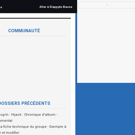
▼
Aller à Slappyto Basse
és
COMMUNAUTÉ
DOSSIERS PRÉCÉDENTS
lug-In : Hijack : Chronique d'album -
rumental
La fiche technique du groupe - Exemple à
 et modifier