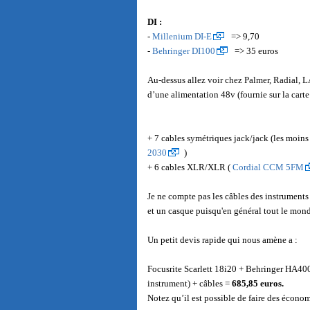
DI :
-
Millenium DI-E
=> 9,70
-
Behringer DI100
=> 35 euros
Au-dessus allez voir chez Palmer, Radial, L
d’une alimentation 48v (fournie sur la carte
+ 7 cables symétriques jack/jack (les moins
2030
)
+ 6 cables XLR/XLR (
Cordial CCM 5FM
Je ne compte pas les câbles des instruments
et un casque puisqu'en général tout le mond
Un petit devis rapide qui nous amène a :
Focusrite Scarlett 18i20 + Behringer HA400
instrument) + câbles =
685,85 euros.
Notez qu’il est possible de faire des économ