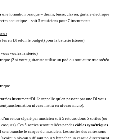
er une formation basique – drums, basse, clavier, guitare électrique
lectro acoustique – soit 5 musiciens pour 7 instruments
son :
 les en DI selon le budget) pour la batterie (stéréo)
i vous voulez la stéréo)
rique (2 si votre guitariste utilise un pod ou tout autre truc stéréo
trique.
 entrées Instrument/DI. Je rappelle qu’en passant par une DI vous
 son(transformation niveau instru en niveau micro).
 d’un retour séparé par musicien soit 5 retours donc 5 sorties (ou
 casques). Ces 5 sorties seront reliées par des
câbles symétriques
l sera branché le casque du musicien. Les sorties des cartes sons
d’avoir un niveau suffisant pour y brancher un casque directement.