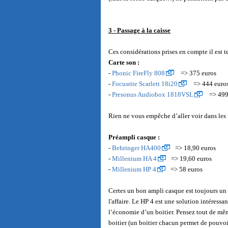
3 - Passage à la caisse
Ces considérations prises en compte il est t
Carte son :
-
Phonic FireFly 808
=> 375 euros
-
Focusrite Scarlett 18i20
=> 444 euro
-
Presonus Audiobox 1818VSL
=> 499
Rien ne vous empêche d’aller voir dans les 
Préampli casque :
-
Behringer HA400
=> 18,90 euros
-
Millenium HA 4
=> 19,60 euros
-
Millenium HP 4
=> 58 euros
Certes un bon ampli casque est toujours un 
l'affaire. Le HP 4 est une solution intéressa
l’économie d’un boitier. Pensez tout de mêm
boitier (un boitier chacun permet de pouvoi