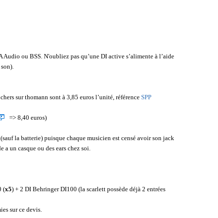
A Audio ou BSS. N'oubliez pas qu’une DI active s’alimente à l’aide
 son).
 chers sur thomann sont à 3,85 euros l’unité, référence
SPP
=> 8,40 euros)
 (sauf la batterie) puisque chaque musicien est censé avoir son jack
e a un casque ou des ears chez soi.
 (
x5
)
+ 2 DI Behringer DI100 (la scarlett possède déjà 2 entrées
ies sur ce devis.