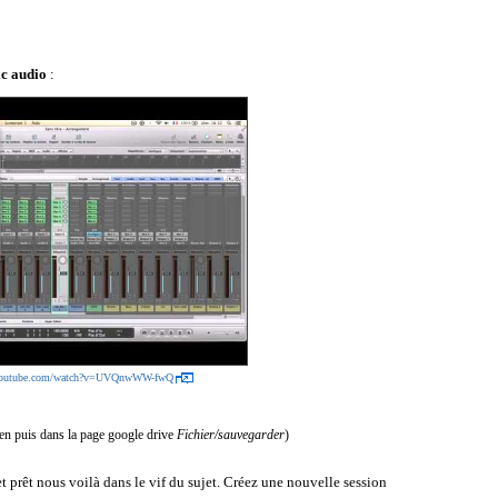
ic audio
:
.youtube.com/watch?v=UVQnwWW-fwQ
lien puis dans la page google drive
Fichier/sauvegarder
)
 prêt nous voilà dans le vif du sujet. Créez une nouvelle session