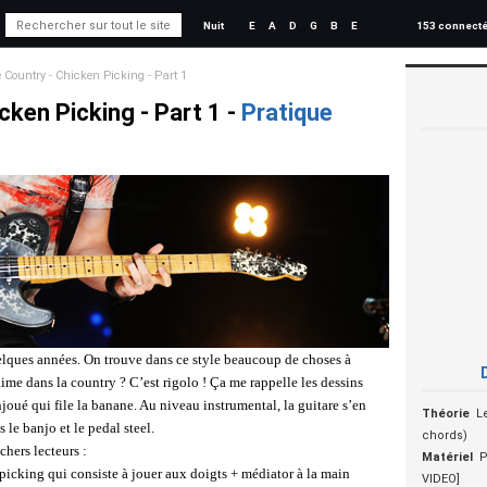
Nuit
E
A
D
G
B
E
153 connect
 Country - Chicken Picking - Part 1
cken Picking - Part 1 -
Pratique
s
quelques années. On trouve dans ce style beaucoup de choses à
aime dans la country ? C’est rigolo ! Ça me rappelle les dessins
njoué qui file la banane. Au niveau instrumental, la guitare s’en
Théorie
L
le banjo et le pedal steel.
chords)
chers lecteurs :
Matériel
P
picking qui consiste à jouer aux doigts + médiator à la main
VIDEO]