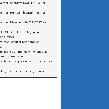
almer - Overdrive [SWEEPYTEST en
almer - Hurrigain [SWEEPYTEST en
almer - Distortion [SWEEPYTEST en
BAD SEED Guitare pédagogique] Test
ideo+texte)
Palmer - Chorus] Test complet
e)
ue
Eventide TimeFactor : changement
eur d'alimentation
Papier à musique vierge pdf : tablature et
olfège rythmique pour le guitariste !