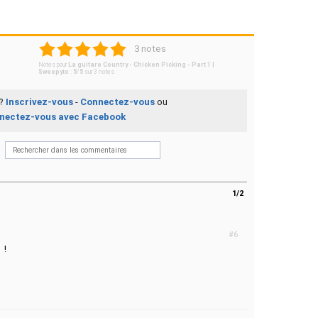
1
2
3
4
5
3 notes
Notes pour
La guitare Country - Chicken Picking - Part 1 |
Sweepyto
:
5
/
5
sur
3
notes
 ?
Inscrivez-vous
-
Connectez-vous
ou
nectez-vous avec Facebook
1/2
#6
!