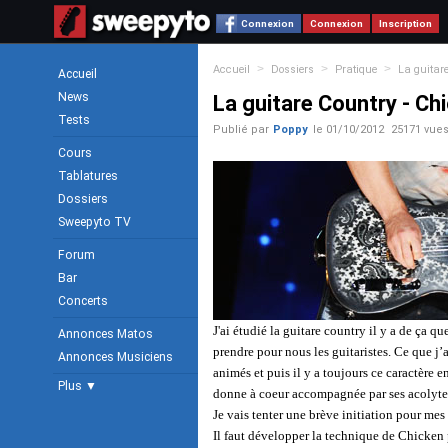
Connexion
Connexion
Inscription
>
>
>
Accueil
Dossiers
Pratique
La guitare
Accueil
News
La guitare Country - Chi
Tests
Publié par
Poppy
le
01/10/2012
25171 vue
Cours
Tablatures
Dossiers
Sweepyto TV
Forum
Bar
Concerts
J'ai étudié la guitare country il y a de ça 
Annonces Matos
prendre pour nous les guitaristes. Ce que j’
Annonces Musiciens
animés et puis il y a toujours ce caractère e
Plus ▼
donne à coeur accompagnée par ses acolytes 
Je vais tenter une brève initiation pour mes 
Il faut développer la technique de Chicken 