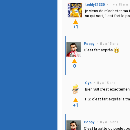
teddy31330
•
il y a 15 ans
je viens de m'acheter ma 
sa qui sort, il est fort le 
+1
Poppy
•
il y a 15 ans
C'est fait exprès
0
Cyp
•
il y a 15 ans
Bien vu!! c'est exactemen
PS: c'est fait exprès la tr
+1
Poppy
•
il y a 15 ans
C'est la patte du poulet p