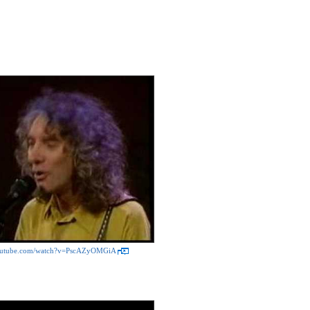
youtube.com/watch?v=PscAZyOMGiA