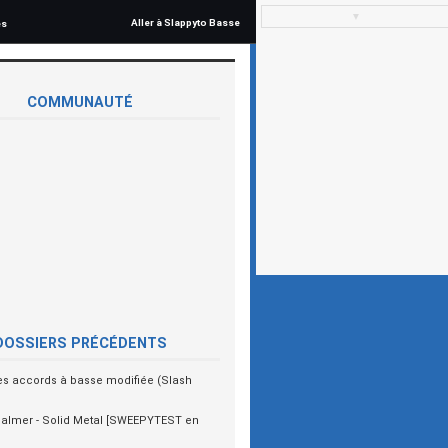
▼
Aller à Slappyto Basse
és
COMMUNAUTÉ
DOSSIERS PRÉCÉDENTS
es accords à basse modifiée (Slash
almer - Solid Metal [SWEEPYTEST en