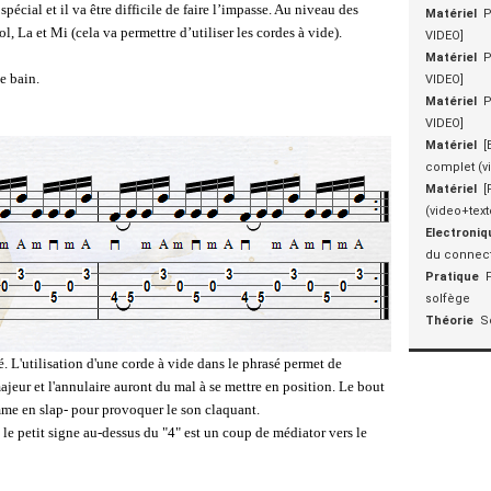
 spécial et il va être difficile de faire l’impasse. Au niveau des
Matériel
P
l, La et Mi (cela va permettre d’utiliser les cordes à vide).
VIDEO]
Matériel
P
le bain.
VIDEO]
Matériel
P
VIDEO]
Matériel
[
complet (v
Matériel
[
(video+text
Electroniq
du connect
Pratique
solfège
Théorie
S
. L'utilisation d'une corde à vide dans le phrasé permet de
ajeur et l'annulaire auront du mal à se mettre en position. Le bout
mme en slap- pour provoquer le son claquant.
t le petit signe au-dessus du "4" est un coup de médiator vers le