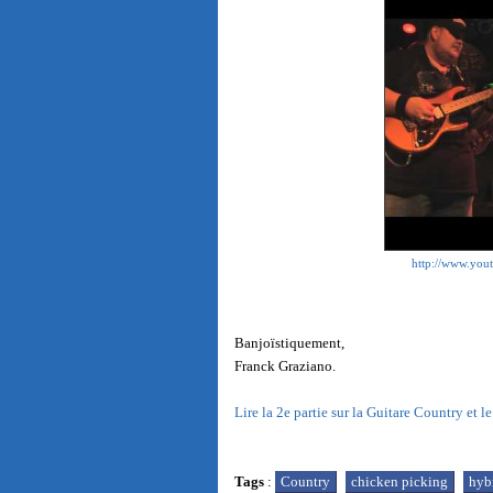
http://www.y
Banjoïstiquement,
Franck Graziano.
Lire la 2e partie sur la Guitare Country et 
Tags
:
Country
chicken picking
hyb