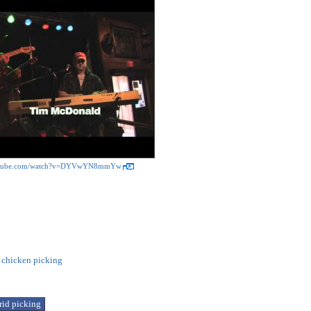
outube.com/watch?v=DYVwYN8mmYw
le chicken picking
rid picking