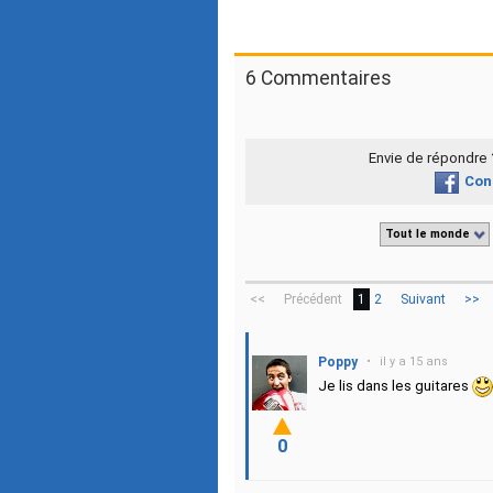
6 Commentaires
Envie de répondre
Con
Tout le monde
<<
Précédent
1
2
Suivant
>>
Poppy
•
il y a 15 ans
Je lis dans les guitares
0