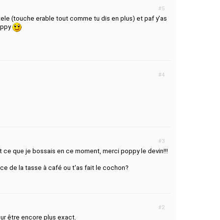
#5
tele (touche erable tout comme tu dis en plus) et paf y'as
poppy
#4
#3
t ce que je bossais en ce moment, merci poppy le devin!!!
ace de la tasse à café ou t'as fait le cochon?
#2
our être encore plus exact.