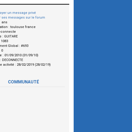
oyer un message privé
r ses messages sur le forum
1 ans
ation :
toulouse france
econnecte
e :
GUITARE
:
1083
ment Global :
#693
:
0
le :
01/09/2010 (01/09/10)
 :
DECONNECTE
e activité :
28/02/2019 (28/02/19)
COMMUNAUTÉ