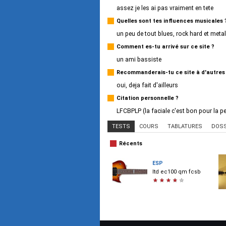
assez je les ai pas vraiment en tete
Quelles sont tes influences musicales 
un peu de tout blues, rock hard et meta
Comment es-tu arrivé sur ce site ?
un ami bassiste
Recommanderais-tu ce site à d'autres
oui, deja fait d'ailleurs
Citation personnelle ?
LFCBPLP (la faciale c'est bon pour la p
TESTS
COURS
TABLATURES
DOSS
Récents
ESP
ltd ec100 qm fcsb
★
★
★
★
★