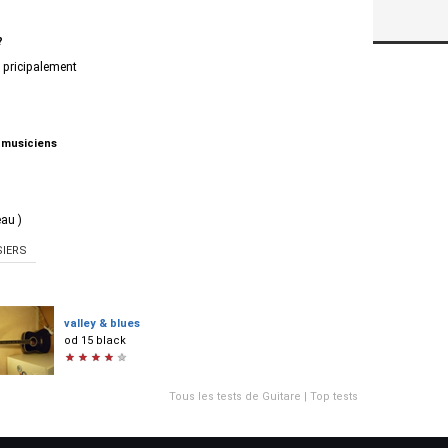
?
l pricipalement
 musiciens
eau )
IERS
valley & blues
od 15 black
★
★
★
★
★
Tous les tests de Guitare
|
Top tests