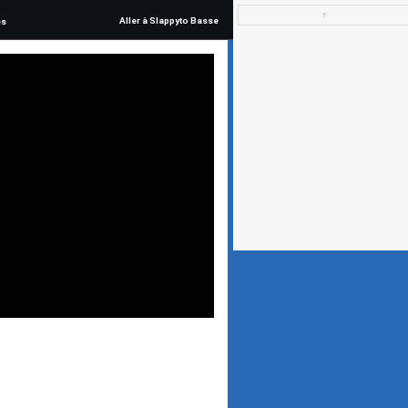
▼
Aller à Slappyto Basse
és