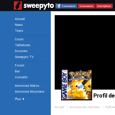
Connexion
Connexion
Inscription
Accueil
News
Tests
Cours
Tablatures
Dossiers
Sweepyto TV
Forum
Bar
Concerts
Annonces Matos
Annonces Musiciens
Profil d
Plus ▼
>
>
Accueil
Annuaire des membres
Profil 