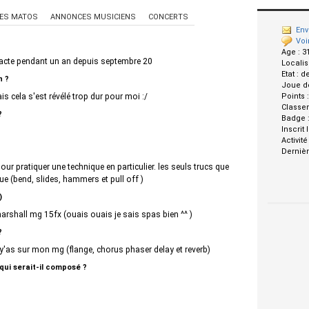
ES MATOS
ANNONCES MUSICIENS
CONCERTS
Env
Voi
Age :
3
cte pendant un an depuis septembre 20
Localis
Etat :
d
n ?
Joue d
is cela s'est révélé trop dur pour moi :/
Points 
Classe
?
Badge 
Inscrit 
Activité
Dernièr
our pratiquer une technique en particulier. les seuls trucs que
que (bend, slides, hammers et pull off )
)
marshall mg 15fx (ouais ouais je sais spas bien ^^ )
?
'il y'as sur mon mg (flange, chorus phaser delay et reverb)
 qui serait-il composé ?