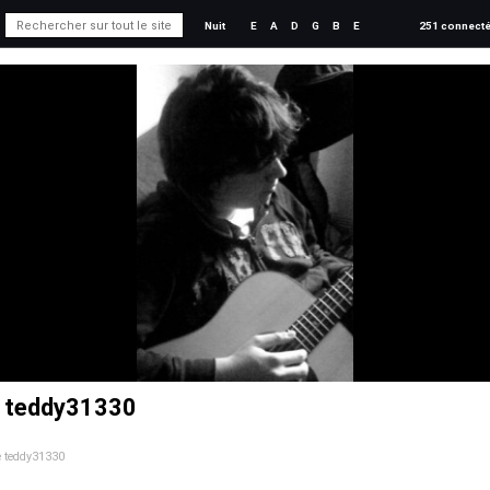
Nuit
E
A
D
G
B
E
251 connect
e teddy31330
de teddy31330