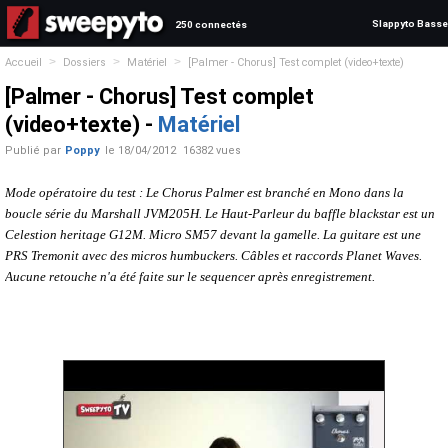
Slappyto Basse
250 connectés
>
>
>
Accueil
Dossiers
Matériel
[Palmer - Chorus] Test complet (video+texte)
[Palmer - Chorus] Test complet
(video+texte) -
Matériel
Publié par
Poppy
le
18/04/2012
16382 vues
Mode opératoire du test : Le Chorus Palmer est branché en Mono dans la
boucle série du Marshall JVM205H. Le Haut-Parleur du baffle blackstar est un
Celestion heritage G12M. Micro SM57 devant la gamelle. La guitare est une
PRS Tremonit avec des micros humbuckers. Câbles et raccords Planet Waves.
Aucune retouche n'a été faite sur le sequencer après enregistrement.