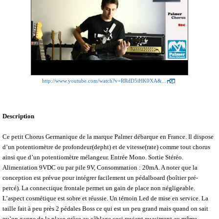
http://www.youtube.com/watch?v=RRdD5iHK0XA&...
Description
Ce petit Chorus Germanique de la marque Palmer débarque en France. Il dispose
d’un potentiomètre de profondeur(depht) et de vitesse(rate) comme tout chorus
ainsi que d’un potentiomètre mélangeur. Entrée Mono. Sortie Stéréo.
Alimentation 9VDC ou par pile 9V, Consommation : 20mA. A noter que la
conception est prévue pour intégrer facilement un pédalboard (boîtier pré-
percé). La connectique frontale permet un gain de place non négligeable.
L’aspect cosmétique est sobre et réussie. Un témoin Led de mise en service. La
taille fait à peu près 2 pédales Boss ce qui est un peu grand mais quand on sait
qu’on gagne de la place grâce au câblage ceci revient quasiment au même.