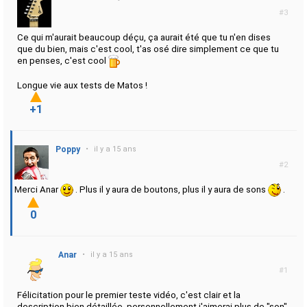
#3
Ce qui m'aurait beaucoup déçu, ça aurait été que tu n'en dises
que du bien, mais c'est cool, t'as osé dire simplement ce que tu
en penses, c'est cool
Longue vie aux tests de Matos !
+1
Poppy
•
il y a 15 ans
#2
Merci Anar
. Plus il y aura de boutons, plus il y aura de sons
.
0
Anar
•
il y a 15 ans
#1
Félicitation pour le premier teste vidéo, c'est clair et la
description bien détaillée, personnellement j'aimerai plus de "son"