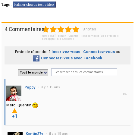
Tags
:
Palmer chorus test video
1
2
3
4
5
4 Commentaires
8 notes
Notes pour
[Palmer - Chorus] Test complet (video+texte) |
Sweepyto
:
5
/
5
sur
8
notes
Envie de répondre ?
Inscrivez-vous
-
Connectez-vous
ou
Connectez-vous avec Facebook
Tout le monde
Poppy
•
il y a 15 ans
#4
Merci Quentin
+1
Kentin27v
•
il y a 15 ans