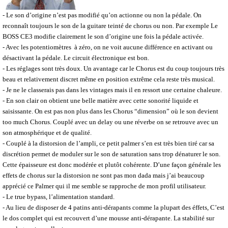
- Le son d’origine n’est pas modifié qu’on actionne ou non la pédale. On
reconnaît toujours le son de la guitare teinté de chorus ou non. Par exemple Le
BOSS CE3 modifie clairement le son d’origine une fois la pédale activée.
- Avec les potentiomètres à zéro, on ne voit aucune différence en activant ou
désactivant la pédale. Le circuit électronique est bon.
- Les réglages sont très doux. Un avantage car le Chorus est du coup toujours très
beau et relativement discret même en position extrême cela reste très musical.
- Je ne le classerais pas dans les vintages mais il en ressort une certaine chaleure.
- En son clair on obtient une belle matière avec cette sonorité liquide et
saisissante. On est pas non plus dans les Chorus “dimension” où le son devient
too much Chorus. Couplé avec un delay ou une réverbe on se retrouve avec un
son atmosphérique et de qualité.
- Couplé à la distorsion de l’ampli, ce petit palmer s’en est très bien tiré car sa
discrétion permet de moduler sur le son de saturation sans trop dénaturer le son.
Cette épaisseure est donc modérée et plutôt cohérente. D’une façon générale les
effets de chorus sur la distorsion ne sont pas mon dada mais j’ai beaucoup
apprécié ce Palmer qui il me semble se rapproche de mon profil utilisateur.
- Le true bypass, l’alimentation standard.
- Au lieu de disposer de 4 patins anti-dérapants comme la plupart des éffets, C’est
le dos complet qui est recouvert d’une mousse anti-dérapante. La stabilité sur