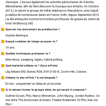
classique. J'assure également les activités périscolaires de 4 écoles
élémentaires, afin de faire découvrir la musique aux enfants. En Octobre
2014, j'ai rejoint le groupe de métal stéphanois Heavylution, avec lequel
je réalise de nombreuses dates en France. Enfin, depuis Septembre 2015
j'ai été embauché comme le troisième professeur de guitare du centre de
loisir de Blavozy (43)
Quel est ton instrument de prédilection ?
Guitare électrique
Depuis combien de temps en joues-tu ?
10 ans
Quelles techniques pratiques-tu ?
Aller-retour, sweeping, legato, hybrid picking...
Quel matériel utilises-tu ? (hors effets)
Lâg Arkane 500, Ibanez RG8, EVH 5150 III, Zoom H4n, Cubase.
Utilises-tu des effets ? si oui lesquels ?
En live : uniquement un delay et un booster
Si tu devais former le groupe idéal, de qui serait-il composé ?
Guthrie Govan, Plini, Marco Minneman, John Myung, Jordan Rudess. Un
mix entre The Aristocrats et Dream Theater finalement. Et Plini, bien sûr
Plini !