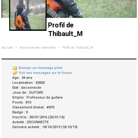
Profil de
Thibault_M
>
>
Accueil
Annuaire des membres
Profil de Thibault_M
Envoyer un message privé
Voir ses messages sur le forum
Age :
34 ans
Localisation :
43000
Etat :
deconnecte
Joue de :
GUITARE
Emploi :
Professeur de guitare
Points :
810
Classement Global :
#870
Badge :
0
Inscrit le :
20/01/2016 (20/01/16)
Activité :
DECONNECTE
Dernière activité :
18/10/2019 (18/10/19)