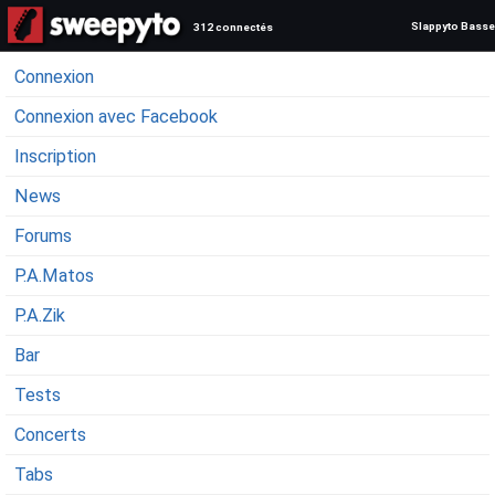
Slappyto Basse
312 connectés
Connexion
Connexion avec Facebook
Inscription
News
Forums
P.A.Matos
P.A.Zik
Bar
Tests
Concerts
Tabs