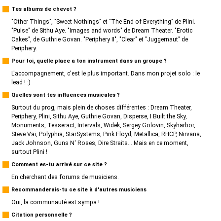
Tes albums de chevet ?
"Other Things", "Sweet Nothings" et "The End of Everything" de Plini.
"Pulse" de Sithu Aye. "Images and words" de Dream Theater. "Erotic
Cakes", de Guthrie Govan. "Periphery II", "Clear" et "Juggernaut" de
Periphery.
Pour toi, quelle place a ton instrument dans un groupe ?
L'accompagnement, c'est le plus important. Dans mon projet solo : le
lead ! :)
Quelles sont tes influences musicales ?
Surtout du prog, mais plein de choses différentes : Dream Theater,
Periphery, Plini, Sithu Aye, Guthrie Govan, Disperse, I Built the Sky,
Monuments, Tesseract, Intervals, Widek, Sergey Golovin, Skyharbor,
Steve Vai, Polyphia, StarSystems, Pink Floyd, Metallica, RHCP, Nirvana,
Jack Johnson, Guns N' Roses, Dire Straits... Mais en ce moment,
surtout Plini !
Comment es-tu arrivé sur ce site ?
En cherchant des forums de musiciens.
Recommanderais-tu ce site à d'autres musiciens
Oui, la communauté est sympa !
Citation personnelle ?