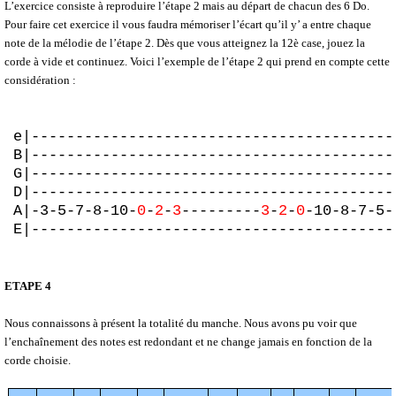
L’exercice consiste à reproduire l’étape 2 mais au départ de chacun des 6 Do.
Pour faire cet exercice il vous faudra mémoriser l’écart qu’il y’ a entre chaque
note de la mélodie de l’étape 2. Dès que vous atteignez la 12è case, jouez la
corde à vide et continuez. Voici l’exemple de l’étape 2 qui prend en compte cette
considération :
e|-----------------------------------------
B|-----------------------------------------
G|-----------------------------------------
D|-----------------------------------------
A|-3-5-7-8-10-
0
-
2
-
3
---------
3
-
2
-
0
-10-8-7-5-
E|-----------------------------------------
ETAPE 4
Nous connaissons à présent la totalité du manche. Nous avons pu voir que
l’enchaînement des notes est redondant et ne change jamais en fonction de la
corde choisie.