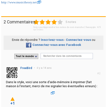
http://www.musictheory.net
1
2
3
4
5
2 Commentaires
5 notes
Notes pour
Apprendre les notes de son manche | Sweepyto
:
4
/
5
sur
5
notes
Envie de répondre ?
Inscrivez-vous
-
Connectez-vous
ou
Connectez-vous avec Facebook
Tout le monde
FreeBird
•
il y a 14 ans
#2
Dans le style, voici une sorte d'aide-mémoire à imprimer (fait
maison à l'instant, merci de me signaler les éventuelles erreurs) :
+1