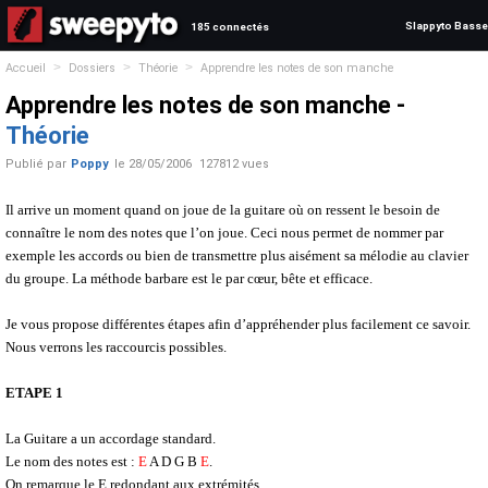
Slappyto Basse
185 connectés
>
>
>
Accueil
Dossiers
Théorie
Apprendre les notes de son manche
Apprendre les notes de son manche -
Théorie
Publié par
Poppy
le
28/05/2006
127812 vues
Il arrive un moment quand on joue de la guitare où on ressent le besoin de
connaître le nom des notes que l’on joue. Ceci nous permet de nommer par
exemple les accords ou bien de transmettre plus aisément sa mélodie au clavier
du groupe. La méthode barbare est le par cœur, bête et efficace.
Je vous propose différentes étapes afin d’appréhender plus facilement ce savoir.
Nous verrons les raccourcis possibles.
ETAPE 1
La Guitare a un accordage standard.
Le nom des notes est :
E
A D G B
E
.
On remarque le E redondant aux extrémités.