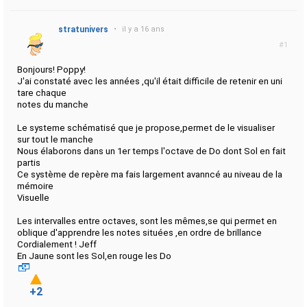
stratunivers
•
il y a 16 ans
#1
Bonjours! Poppy!
J'ai constaté avec les années ,qu'il était difficile de retenir en uni
tare chaque
notes du manche
Le systeme schématisé que je propose,permet de le visualiser
sur tout le manche
Nous élaborons dans un 1er temps l'octave de Do dont Sol en fait
partis
Ce système de repère ma fais largement avanncé au niveau de la
mémoire
Visuelle
Les intervalles entre octaves, sont les mêmes,se qui permet en
oblique d'apprendre les notes situées ,en ordre de brillance
Cordialement ! Jeff
En Jaune sont les Sol,en rouge les Do
+2