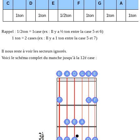
C
D
E
F
G
A
1ton
1ton
1/2ton
1ton
1ton
1ton
Rappel : 1/2ton = 1case (ex : Il y a ½ ton entre la case 5 et 6)
1 ton = 2 cases (ex : Il y a 1 ton entre la case 5 et 7)
Il nous reste à voir les secteurs ignorés.
Voici le schéma complet du manche jusqu’à la 12é case :