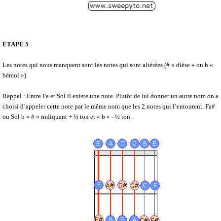
ETAPE 5
Les notes qui nous manquent sont les notes qui sont altérées (# « dièse » ou b «
bémol »).
Rappel : Entre Fa et Sol il existe une note. Plutôt de lui donner un autre nom on a
choisi d’appeler cette note par le même nom que les 2 notes qui l’entourent. Fa#
ou Sol b « # » indiquant + ½ ton et « b » - ½ ton.