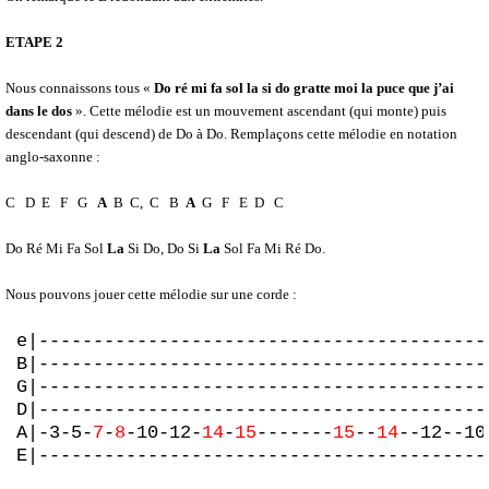
ETAPE 2
Nous connaissons tous «
Do ré mi fa sol la si do gratte moi la puce que j’ai
dans le dos
». Cette mélodie est un mouvement ascendant (qui monte) puis
descendant (qui descend) de Do à Do. Remplaçons cette mélodie en notation
anglo-saxonne :
C D E F G
A
B C, C B
A
G F E D C
Do Ré Mi Fa Sol
La
Si Do, Do Si
La
Sol Fa Mi Ré Do.
Nous pouvons jouer cette mélodie sur une corde :
e|-----------------------------------------
B|-----------------------------------------
G|-----------------------------------------
D|-----------------------------------------
A|-3-5-
7
-
8
-10-12-
14
-
15
-------
15
--
14
--12--10
E|-----------------------------------------