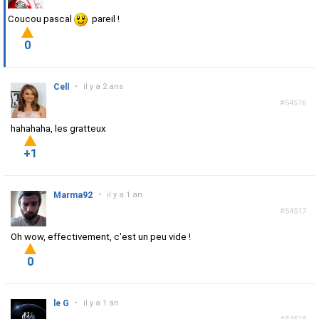
Coucou pascal
pareil !
0
Cell
•
il y a 2 ans
#54516
hahahaha, les gratteux
+1
Marma92
•
il y a 1 an
#54517
Oh wow, effectivement, c'est un peu vide !
0
le G
•
il y a 1 an