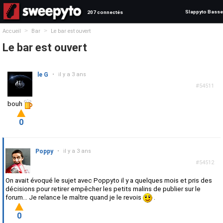
Slappyto Basse
207 connectés
>
>
Accueil
Bar
Le bar est ouvert
Le bar est ouvert
le G
•
il y a 3 ans
#54511
bouh
0
Poppy
•
il y a 3 ans
#54512
On avait évoqué le sujet avec Poppyto il y a quelques mois et pris des
décisions pour retirer empêcher les petits malins de publier sur le
forum... Je relance le maître quand je le revois
.
0