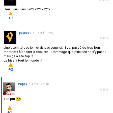
#54518
Heuuuuuuuuuuuuu???????????
+1
patcast
•
il y a 11 mois
#54519
Une eternité que je n etais pas venu ici… j y ai passé de trop bon
moments à bosser, à ecouter…. Dommage que plus rien ne s’y passe
mais ça a été top !!!
La bise à tout le monde !!!
+2
Poppy
•
il y a 10 mois
#54520
Bise pat
+1