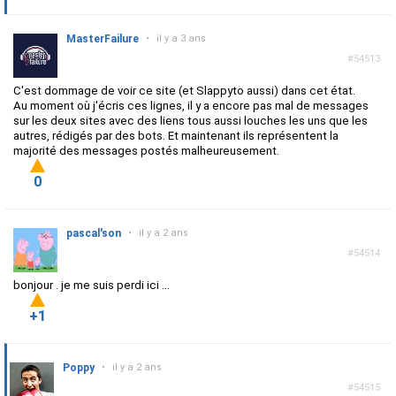
MasterFailure
•
il y a 3 ans
#54513
C'est dommage de voir ce site (et Slappyto aussi) dans cet état.
Au moment où j'écris ces lignes, il y a encore pas mal de messages
sur les deux sites avec des liens tous aussi louches les uns que les
autres, rédigés par des bots. Et maintenant ils représentent la
majorité des messages postés malheureusement.
0
pascal'son
•
il y a 2 ans
#54514
bonjour . je me suis perdi ici ...
+1
Poppy
•
il y a 2 ans
#54515