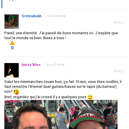
Grimnebulin
•
il y a 2 mois
#54521
Pareil, une éternité. J'ai passé de bons moments ici. J'espère que
tout le monde va bien. Bises à tous !
0
Aeros'Miss
•
il y a 2 mois
#54522
Salut les minimanches (ouais bon, ça fait 15 ans, vous êtes rouillés, il
faut remettre l'éternel duel guitare/basse sur le tapis (du batteur)
non?
Bref, regardez qui j'ai croisé il y a quelques jours