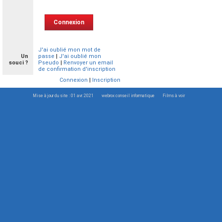
J'ai oublié mon mot de
Un
passe
|
J'ai oublié mon
souci ?
Pseudo
|
Renvoyer un email
de confirmation d'inscription
Connexion
|
Inscription
Mise à jour du site : 01 avr. 2021
webrox conseil informatique
Films à voir