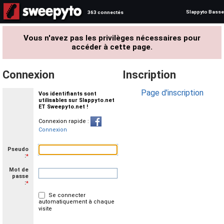
Slappyto Basse
363 connectés
Vous n'avez pas les privilèges nécessaires pour
accéder à cette page.
Connexion
Inscription
Page d'inscription
Vos identifiants sont
utilisables sur Slappyto.net
ET Sweepyto.net !
Connexion rapide :
Connexion
Pseudo
:
*
Mot de
passe
:
*
Se connecter
automatiquement à chaque
visite