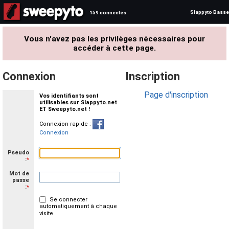
Slappyto Basse
159 connectés
Vous n'avez pas les privilèges nécessaires pour
accéder à cette page.
Connexion
Inscription
Page d'inscription
Vos identifiants sont
utilisables sur Slappyto.net
ET Sweepyto.net !
Connexion rapide :
Connexion
Pseudo
:
*
Mot de
passe
:
*
Se connecter
automatiquement à chaque
visite