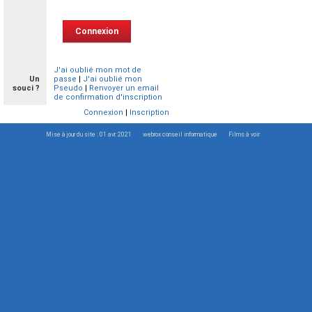
J'ai oublié mon mot de
Un
passe
|
J'ai oublié mon
souci ?
Pseudo
|
Renvoyer un email
de confirmation d'inscription
Connexion
|
Inscription
Mise à jour du site : 01 avr. 2021
webrox conseil informatique
Films à voir