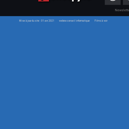
Newslett
Mise à jour du site : 01 avr. 2021
webrox conseil informatique
Films à voir