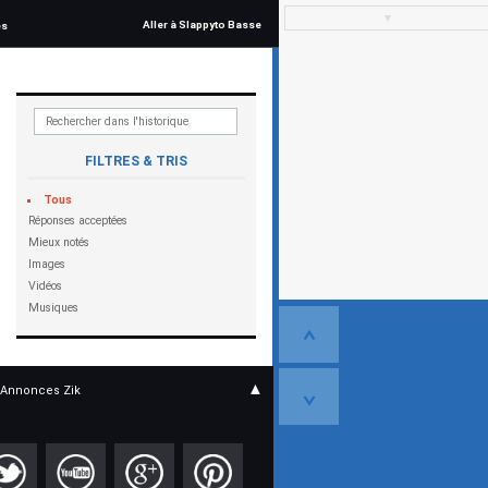
▼
Aller à Slappyto Basse
és
FILTRES & TRIS
Tous
Réponses acceptées
Mieux notés
Images
Vidéos
Musiques
▲
Annonces Zik