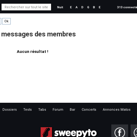
Nuit
E
A
D
G
B
E
313 connect
es messages des membres
Aucun résultat !
Dossiers
Tests
Tabs
Forum
Bar
Concerts
Annonces Matos