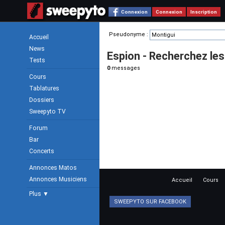
Connexion
Connexion
Inscription
Pseudonyme :
Accueil
News
Espion - Recherchez l
Tests
0
messages
Cours
Tablatures
Dossiers
Sweepyto TV
Forum
Bar
Concerts
Annonces Matos
Annonces Musiciens
Accueil
Cours
Plus ▼
SWEEPYTO SUR FACEBOOK