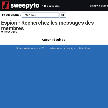
Slappyto Basse
146 connectés
Pseudonyme :
Espion - Recherchez les messages des
membres
0
messages
Aucun résultat !
Mise à jour du site : 01 avr. 2021
webrox conseil informatique
Films à voir