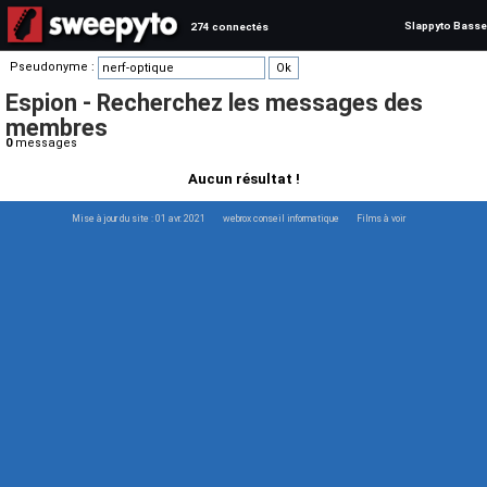
Slappyto Basse
274 connectés
Pseudonyme :
Espion - Recherchez les messages des
membres
0
messages
Aucun résultat !
Mise à jour du site : 01 avr. 2021
webrox conseil informatique
Films à voir