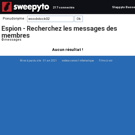
Slappyto Basse
217 connectés
Pseudonyme :
Espion - Recherchez les messages des
membres
0
messages
Aucun résultat !
Mise à jour du site : 01 avr. 2021
webrox conseil informatique
Films à voir