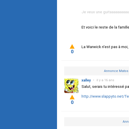
Je veux une guitaaaaaaaaa
Et voici le reste de la famil
La Warwick n'est pas à moi,
0
Annonce Matos :
xalley
•
il y a 16 ans
Salut, serais tu intéressé 
http://www.slappyto.net/T
0
Ann