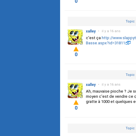
0
Topic 
xalley
•
il y a 16 ans
c'est ça
http://www.slappy
Basse.aspx?id=31811
0
Topic 
xalley
•
il y a 16 ans
Ah, mauvaise pioche ? Je sui
moyen c'est de vendre ce qu
gratte à 1000 et quelques e
0
Topic 