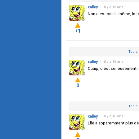
xalley
•
il y a 16 ans
Non c'est pas la même, la ta
+1
Topic 
xalley
•
il y a 16 ans
Ouaip, c'est sérieusement mo
0
Topic 
xalley
•
il y a 16 ans
Elle a apparemment plus de