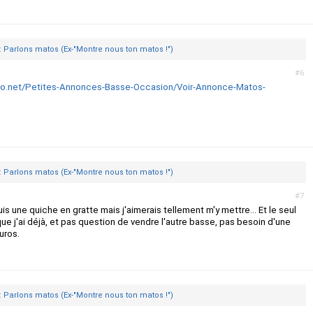
: Parlons matos (Ex-"Montre nous ton matos !")
#6
to.net/Petites-Annonces-Basse-Occasion/Voir-Annonce-Matos-
: Parlons matos (Ex-"Montre nous ton matos !")
#7
s une quiche en gratte mais j'aimerais tellement m'y mettre... Et le seul
e j'ai déjà, et pas question de vendre l'autre basse, pas besoin d'une
uros.
: Parlons matos (Ex-"Montre nous ton matos !")