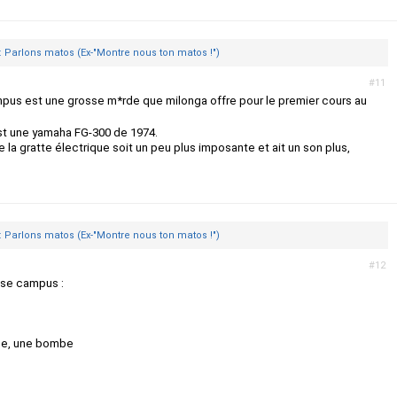
: Parlons matos (Ex-"Montre nous ton matos !")
#11
mpus est une grosse m*rde que milonga offre pour le premier cours au
st une yamaha FG-300 de 1974.
e la gratte électrique soit un peu plus imposante et ait un son plus,
: Parlons matos (Ex-"Montre nous ton matos !")
#12
ypse campus :
que, une bombe