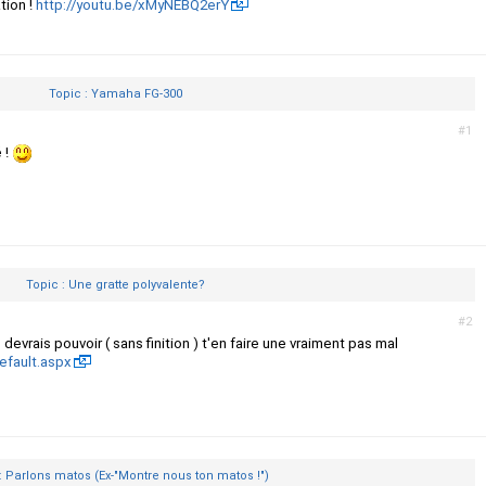
tion !
http://youtu.be/xMyNEBQ2erY
Topic : Yamaha FG-300
#1
 !
Topic : Une gratte polyvalente?
#2
evrais pouvoir ( sans finition ) t'en faire une vraiment pas mal
fault.aspx
: Parlons matos (Ex-"Montre nous ton matos !")