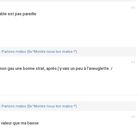
#3
ble est pas pareille
: Parlons matos (Ex-"Montre nous ton matos !")
#4
n gas une bonne strat, après j'y vais un peu à l'aveuglette :/
: Parlons matos (Ex-"Montre nous ton matos !")
#5
 valeur que ma basse