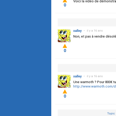
Voici la vidéo de démonstra
0
xalley
•
il y a 16 ans
Non, et pas à vendre désolé
0
xalley
•
il y a 16 ans
Une warmoth ? Pour 800€ tu d
http://www.warmoth.com/de
0
Topic 