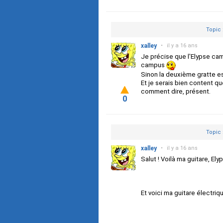
Topic 
xalley
•
il y a 16 ans
Je précise que l'Elypse ca
campus
Sinon la deuxième gratte e
Et je serais bien content qu
comment dire, présent.
0
Topic 
xalley
•
il y a 16 ans
Salut ! Voilà ma guitare, El
Et voici ma guitare électri