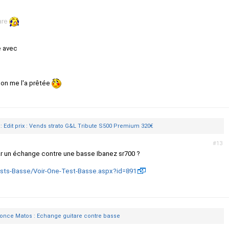
are
le avec
 on me l'a prêtée
 Edit prix : Vends strato G&L Tribute S500 Premium 320€
#13
par un échange contre une basse Ibanez sr700 ?
ests-Basse/Voir-One-Test-Basse.aspx?id=891
once Matos : Echange guitare contre basse