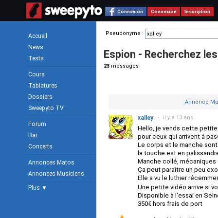
Connexion
Connexion
Inscription
Pseudonyme :
Accueil
News
Espion - Recherchez l
Tests
23
messages
Cours
Tablatures
Dossiers
Annonce Mat
Sweepyto TV
xalley
•
il y a 13 ans
Forum
Hello, je vends cette petite
Bar
pour ceux qui arrivent à pas
Le corps et le manche sont
Concerts
la touche est en palissandr
Manche collé, mécaniques g
Annonces Matos
Ça peut paraître un peu exo
Annonces Musiciens
Elle a vu le luthier récemm
Une petite vidéo arrive si v
Plus ▼
Disponible à l'essai en Sein
350€ hors frais de port