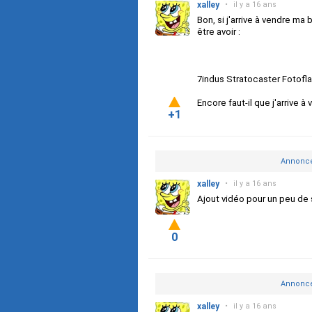
xalley
•
il y a 16 ans
Bon, si j'arrive à vendre ma
être avoir :
7indus Stratocaster Fotofl
Encore faut-il que j'arrive
+1
Annonce
xalley
•
il y a 16 ans
Ajout vidéo pour un peu de
0
Annonce
xalley
•
il y a 16 ans