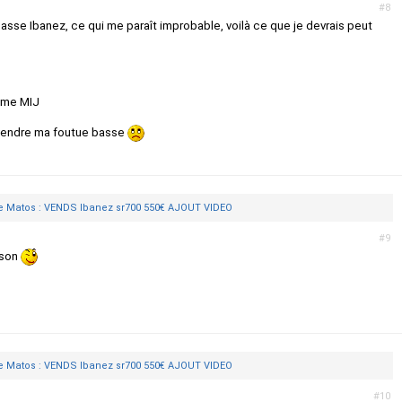
#8
 basse Ibanez, ce qui me paraît improbable, voilà ce que je devrais peut
ame MIJ
 à vendre ma foutue basse
 Matos : VENDS Ibanez sr700 550€ AJOUT VIDEO
#9
 son
 Matos : VENDS Ibanez sr700 550€ AJOUT VIDEO
#10