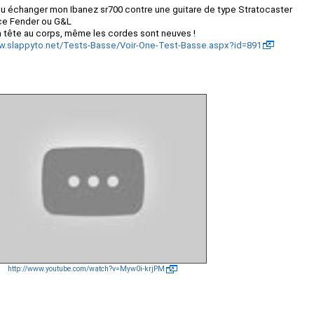
 ou échanger mon Ibanez sr700 contre une guitare de type Stratocaster
nce Fender ou G&L
 la tête au corps, même les cordes sont neuves !
w.slappyto.net/Tests-Basse/Voir-One-Test-Basse.aspx?id=891
http://www.youtube.com/watch?v=Myw0i-krjPM