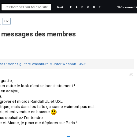
Nuit
E
A
D
G
B
E
265 connect
es messages des membres
os : Vends guitare Washburn Murder Weapon - 350€
#0
 gratte,
ser outre le look c'est un bon instrument !
 en acajou,
e.
rover et micros Randall UL et UXL.
tique, mais dans les faits ça sonne vraiment pas mal..
ent, et est vendue en housse
ous souhaitez l'entendre !
e et Marne, je peux me déplacer sur Paris !