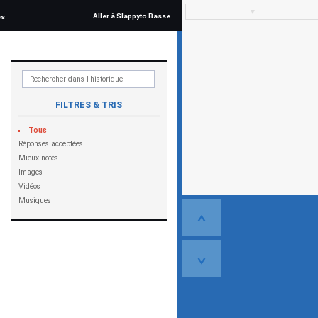
▼
Aller à Slappyto Basse
és
FILTRES & TRIS
Tous
Réponses acceptées
Mieux notés
Images
Vidéos
Musiques