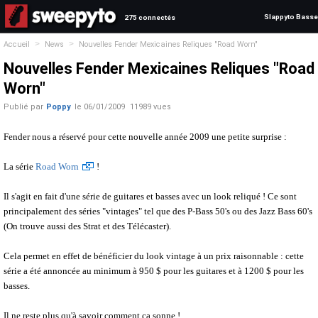
Slappyto Basse
275 connectés
>
>
Accueil
News
Nouvelles Fender Mexicaines Reliques "Road Worn"
Nouvelles Fender Mexicaines Reliques "Road
Worn"
Publié par
Poppy
le
06/01/2009
11989 vues
Fender nous a réservé pour cette nouvelle année 2009 une petite surprise :
La série
Road Worn
!
Il s'agit en fait d'une série de guitares et basses avec un look reliqué ! Ce sont
principalement des séries "vintages" tel que des P-Bass 50's ou des Jazz Bass 60's
(On trouve aussi des Strat et des Télécaster).
Cela permet en effet de bénéficier du look vintage à un prix raisonnable : cette
série a été annoncée au minimum à 950 $ pour les guitares et à 1200 $ pour les
basses.
Il ne reste plus qu'à savoir comment ça sonne !