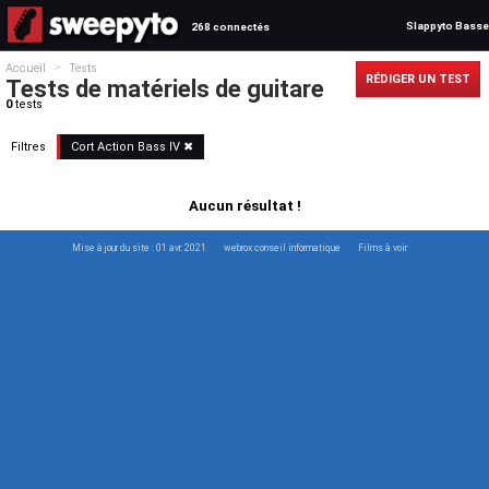
Slappyto Basse
268 connectés
>
Accueil
Tests
RÉDIGER UN TEST
Tests de matériels de guitare
0
tests
Filtres
Cort
Action
Bass
IV
✖
Aucun résultat !
Mise à jour du site : 01 avr. 2021
webrox conseil informatique
Films à voir