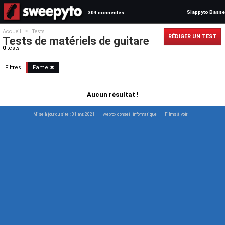
Slappyto Basse
304 connectés
>
Accueil
Tests
RÉDIGER UN TEST
Tests de matériels de guitare
0
tests
Filtres
Fame
✖
Aucun résultat !
Mise à jour du site : 01 avr. 2021
webrox conseil informatique
Films à voir