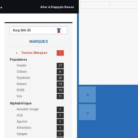
▼
Aller à Slappyto Basse
és
MARQUES
Toutes Marques
1
Populaires
Fender
27
Gibson
8
Epiphone
20
Ibanez
15
BOSS
15
Vox
11
Alphabétique
Acoustic Image
1
ACS
1
Aguilar
1
Alhambra
1
Apogee
1