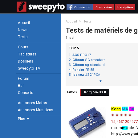
Connexion
Connexion
Inscription
>
Accueil
Tests
Accueil
Tests de matériels de g
News
Tests
1
test
Cours
TOP 5
Tablatures
ACS
PRO17
Gibson
SG standard
Dossiers
Gibson
sg standard
Sweepyto TV
Fender
FR-55
Ibanez
JS24PCA
Forum
▼
Bar
Filtres
Korg
MA
-
30
✖
Concerts
Annonces Matos
Korg
MA
-
30
Annonces Musiciens
·
il
★
★
★
★
★
Plus ▼
15,463120457
recom
ma
nde!! 
http://www.yo