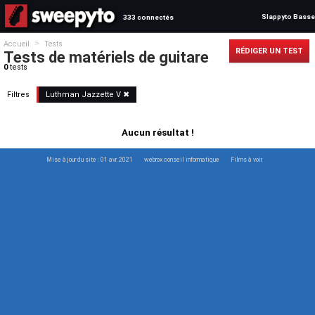
Slappyto Basse
333 connectés
>
Accueil
Tests
RÉDIGER UN TEST
Tests de matériels de guitare
0
tests
Filtres
Luthman
Jazzette
V
✖
Aucun résultat !
Mise à jour du site : 01 avr. 2021
webrox conseil informatique
Films à voir