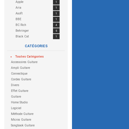
Apple
1
Aria
1
Asoft
1
BBE
1
BC Rich
4
Behringer
6
Black Cat
1
Blackheart
1
CATÉGORIES
Blackstar
4
Boss
17
Toutes
Catégories
CEntrance
1
Accessoires Guitare
Charvel
1
Ampli Guitare
Cort
5
Connectique
Custom 77
4
Cordes Guitare
Cymbalis
1
Divers
Danelectro
2
Effet Guitare
Dean Guitars
1
Guitare
Digitech
7
Home Studio
DOD
1
Logiciel
Dunlop
5
Méthode Guitare
EarSonics
1
Micros Guitare
Electro Harmonix
4
Songbook Guitare
ENGL
1