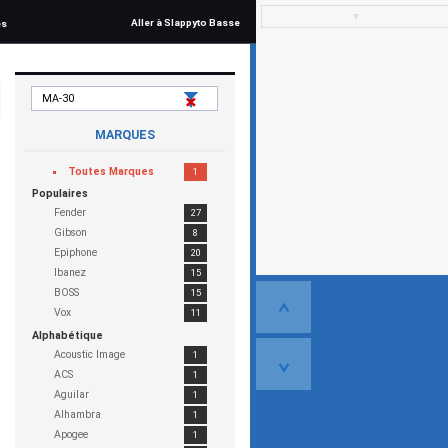
▼
Aller à Slappyto Basse
és
MARQUES
Toutes Marques
1
Populaires
Fender
27
Gibson
8
Epiphone
20
Ibanez
15
BOSS
15
Vox
11
Alphabétique
Acoustic Image
1
ACS
1
Aguilar
1
Alhambra
1
Apogee
1