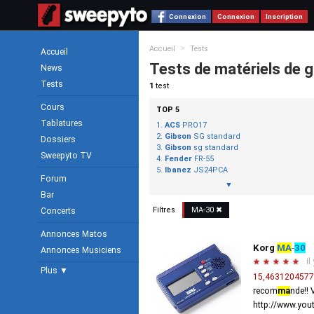
Connexion
Connexion
Inscription
>
Accueil
Tests
Accueil
Tests de matériels de g
News
Tests
1
test
Cours
TOP 5
Tablatures
ACS
PRO17
Gibson
SG standard
Dossiers
Gibson
sg standard
Sweepyto TV
Fender
FR-55
Ibanez
JS24PCA
Forum
▼
Bar
Filtres
MA
-
30
✖
Concerts
Annonces Matos
Korg
MA
-
30
Annonces Musiciens
·
il
★
★
★
★
★
Plus ▼
15,463120457
recom
ma
nde!! 
http://www.yo