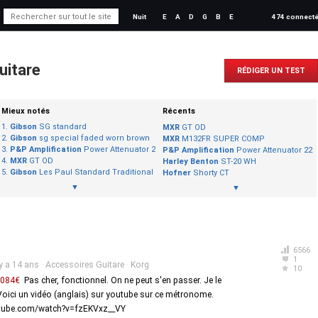
Nuit
E
A
D
G
B
E
474 connect
uitare
RÉDIGER UN TEST
Mieux notés
Récents
Gibson
SG standard
MXR
GT OD
Gibson
sg special faded worn brown
MXR
M132FR SUPER COMP
P&P Amplification
Power Attenuator 22
P&P Amplification
Power Attenuator 22
MXR
GT OD
Harley Benton
ST-20 WH
Gibson
Les Paul Standard Traditional Pro
Hofner
Shorty CT
▼
▼
6566
1
 y a 14 ans
·
Accessoires Guitare
·
Korg
10
7084€
Pas cher, fonctionnel. On ne peut s'en passer. Je le
Voici un vidéo (anglais) sur youtube sur ce métronome.
utube.com/watch?v=fzEKVxz__VY