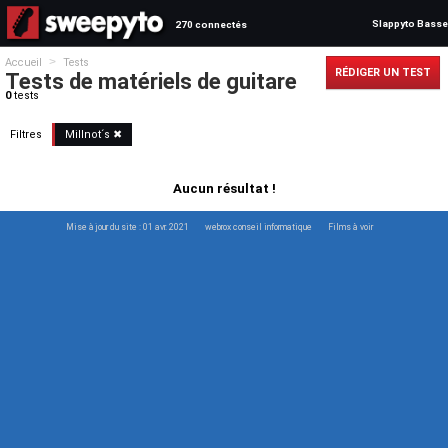
Slappyto Basse
270 connectés
>
Accueil
Tests
RÉDIGER UN TEST
Tests de matériels de guitare
0
tests
Filtres
Millnot´s
✖
Aucun résultat !
Mise à jour du site : 01 avr. 2021
webrox conseil informatique
Films à voir