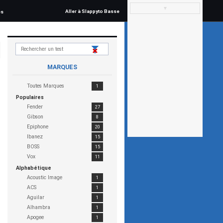
▼
Aller à Slappyto Basse
és
MARQUES
Toutes Marques
1
Populaires
Fender
27
Gibson
8
Epiphone
20
Ibanez
15
BOSS
15
Vox
11
Alphabétique
Acoustic Image
1
ACS
1
Aguilar
1
Alhambra
1
Apogee
1