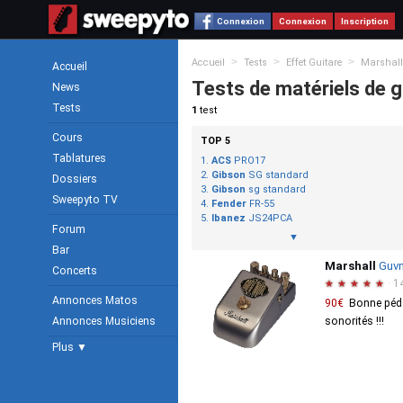
Connexion
Connexion
Inscription
>
>
>
Accueil
Tests
Effet Guitare
Marshall
Accueil
Tests de matériels de g
News
Tests
1
test
Cours
TOP 5
Tablatures
ACS
PRO17
Gibson
SG standard
Dossiers
Gibson
sg standard
Sweepyto TV
Fender
FR-55
Ibanez
JS24PCA
Forum
▼
Bar
Marshall
Guvn
Concerts
·
1
★
★
★
★
★
Annonces Matos
90€
Bonne péda
Annonces Musiciens
sonorités !!!
Plus ▼