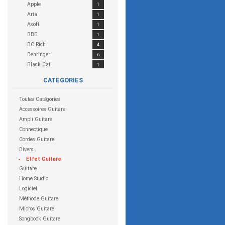
Apple
1
Aria
1
Asoft
1
BBE
1
BC Rich
4
Behringer
6
Black Cat
1
Blackheart
1
CATÉGORIES
Blackstar
4
Boss
17
Toutes
Catégories
CEntrance
1
Accessoires Guitare
Charvel
1
Ampli Guitare
Cort
5
Connectique
Custom 77
4
Cordes Guitare
Cymbalis
1
Divers
Danelectro
2
Effet Guitare
Dean Guitars
1
Guitare
Digitech
7
Home Studio
DOD
1
Logiciel
Dunlop
5
Méthode Guitare
EarSonics
1
Micros Guitare
Electro Harmonix
4
Songbook Guitare