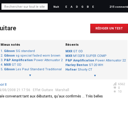
Nuit
E
A
D
G
B
E
215 connect
uitare
RÉDIGER UN TEST
Mieux notés
Récents
Gibson
SG standard
MXR
GT OD
Gibson
sg special faded worn brown
MXR
M132FR SUPER COMP
P&P Amplification
Power Attenuator 22
P&P Amplification
Power Attenuator 22
MXR
GT OD
Harley Benton
ST-20 WH
Gibson
Les Paul Standard Traditional Pro
Hofner
Shorty CT
▼
▼
or II
6562
0
4/08/2008 21:17:56
·
Effet Guitare
·
Marshall
10
le convenant tant aux débutants, qu'aux confirmés ... Très belles