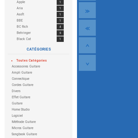
Apple
1
Aria
1
Asoft
1
BBE
1
BC Rich
4
Behringer
6
Black Cat
1
Blackheart
1
CATÉGORIES
Blackstar
4
Boss
17
Toutes
Catégories
CEntrance
1
Accessoires Guitare
Charvel
1
Ampli Guitare
Cort
5
Connectique
Custom 77
4
Cordes Guitare
Cymbalis
1
Divers
Danelectro
2
Effet Guitare
Dean Guitars
1
Guitare
Digitech
7
Home Studio
DOD
1
Logiciel
Dunlop
5
Méthode Guitare
EarSonics
1
Micros Guitare
Electro Harmonix
4
Songbook Guitare
ENGL
1