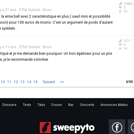
10866
0
 y a 21 ans
·
Effet Guitare
·
Boss
10
la ernie ball avec 2 caractéristique en plus ( seuil mini et possibilité
sion) pour 100 euros de moins. C'est un argument de poids d'autant
 spédale...
5511
0
 y a 19 ans
·
Effet Guitare
·
Boss
10
itiqué et je me demande bien pourquoi. Un bon égaliseur pour un prix
, je le recommande volontier.
10
11
12
13
14
15
Suivant
>>
3/30
Dossiers
Tests
Tabs
Forum
Bar
Concerts
Annonces Matos