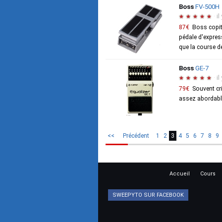
Boss
FV-500H
·
il
★
★
★
★
★
87€
Boss copit 
pédale d'expres
que la course de
Boss
GE-7
·
il
★
★
★
★
★
79€
Souvent cr
assez abordable
<<
Précédent
1
2
3
4
5
6
7
8
9
Accueil
Cours
SWEEPYTO SUR FACEBOOK