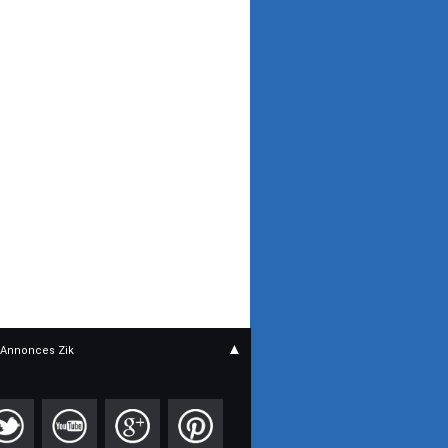
Laney
2
Lanikai
2
Line 6
6
Marshall
6
Maxon
2
Millnot's
1
Morley
1
Musicman
1
MXR
5
Native instrument
1
Olp
2
Orange
2
Ovation
1
P&P Amplification
1
Palmer
1
Parker
1
Peavey
7
▲
Annonces Zik
PICK PUNCH
1
PLEXTONE
1
Proco
2
Propellerhead
1
Randall
2