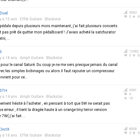
Dual
9043
0
8
 y a 15 ans
·
Effet Guitare
·
Blackstar
e pédale depuis plusieurs mois maintenant, j'ai fait plusieurs concerts
est pas prêt de quitter mon pédalboard ! J'avais acheté la satchurator
ni, ...
5
12482
0
8
 y a 18 ans
·
Ampli Guitare
·
Blackstar
 pour le canal Saturé. Du coup je ne me sers presque jamais du canal
vec les simples bobinages ou alors il faut rajouter un compresseur.
nvient pour ce...
-5TH
9581
0
 y a 14 ans
·
Ampli Guitare
·
Blackstar
10
uement hésité à l'acheter , en pensant à tort que 5W ne serait pas
e erreur , il tient la dragée haute à un orange tiny terror version
W( j'ai fait ...
DistX
8008
3
9
 y a 18 ans
·
Effet Guitare
·
Blackstar