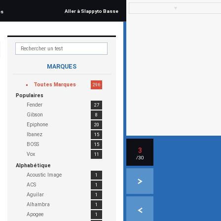
▼
Aller à Slappyto Basse
és
MARQUES
Toutes Marques
296
Populaires
Fender
27
Gibson
8
Epiphone
20
Ibanez
15
BOSS
15
3
Vox
11
/30
Alphabétique
Acoustic Image
1
ACS
1
Aguilar
1
Alhambra
1
Apogee
1