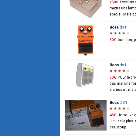
150€
Excellent
mettre une lamp
spécial. Mais bo
Boss
ds1
·
il
★
★
★
★
★
80€
bon son, p
Boss
ds1
·
il
★
★
★
★
★
30€
POur le pri
pas mal une foi
s'amuser , mais 
Boss
DS1
·
il
★
★
★
★
★
45€
Je trouve q
j'utilise le plu
beaucoup.