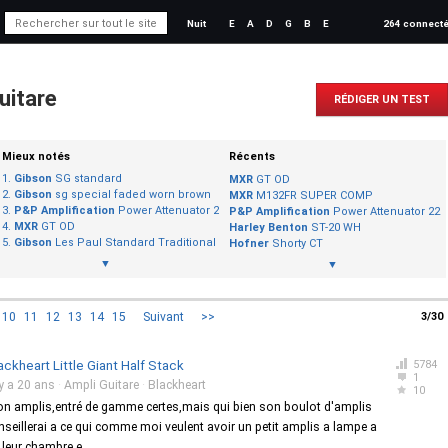
Nuit
E
A
D
G
B
E
264 connect
uitare
RÉDIGER UN TEST
Mieux notés
Récents
Gibson
SG standard
MXR
GT OD
Gibson
sg special faded worn brown
MXR
M132FR SUPER COMP
P&P Amplification
Power Attenuator 22
P&P Amplification
Power Attenuator 22
MXR
GT OD
Harley Benton
ST-20 WH
Gibson
Les Paul Standard Traditional Pro
Hofner
Shorty CT
▼
▼
10
11
12
13
14
15
Suivant
>>
3/30
ackheart Little Giant Half Stack
5784
1
 y a 20 ans
·
Ampli Guitare
·
Blackheart
10
on amplis,entré de gamme certes,mais qui bien son boulot d'amplis
onseillerai a ce qui comme moi veulent avoir un petit amplis a lampe a
leur chambre,e...