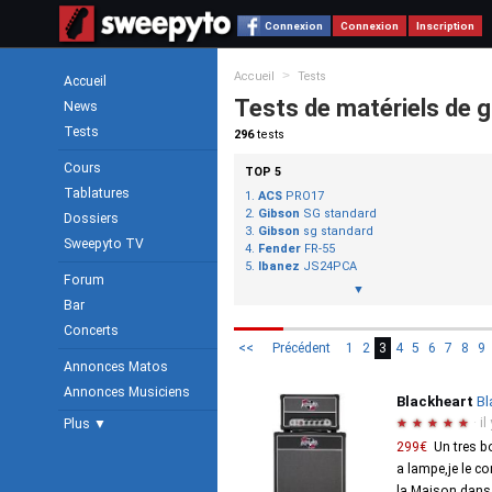
Connexion
Connexion
Inscription
>
Accueil
Tests
Accueil
Tests de matériels de g
News
Tests
296
tests
Cours
TOP 5
Tablatures
ACS
PRO17
Gibson
SG standard
Dossiers
Gibson
sg standard
Sweepyto TV
Fender
FR-55
Ibanez
JS24PCA
Forum
▼
Bar
Concerts
<<
Précédent
1
2
3
4
5
6
7
8
9
Annonces Matos
Annonces Musiciens
Blackheart
Bl
·
il
Plus ▼
★
★
★
★
★
299€
Un tres b
a lampe,je le c
la Maison dans 