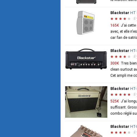
Blackstar
HT 
·
il
★
★
★
★
★
165€
J'ai cett
avec, et elle n'
car fan de satriat
Blackstar
HT-
·
il
★
★
★
★
★
300€
Tres bien
clean surtout a
Cet ampli me co
Blackstar
HT
·
il
★
★
★
★
★
525€
J'ai long
suffisant. Gross
combo réglé sur 7
Blackstar
HT-
·
il
★
★
★
★
★