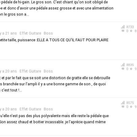
e pédale de hi-gain. Le gros son. C'est chiant qu'on soit obligé de
e et donc d'avoir une pédale assez grosse et avec une alimentation
n le gros son a...
8733
0
8
 y a 21 ans
·
Effet Guitare
·
Boss
etite taille, puissance :ELLE A TOUS CE QU'IL FAUT POUR PLAIRE
8835
0
9
 y a 20 ans
·
Effet Guitare
·
Boss
x et par le fait que se soit une distortion de gratte elle se debrouille
s branchée sur l'ampli il y a une bonne gamme de son , de quoi
c'est tout !...
8575
0
9
 y a 20 ans
·
Effet Guitare
·
Boss
u'elle n'est pas des plus polyvalente mais elle reste la pédale que
s. Son assez chaud et boitier incassable. je l'aprécie quand même