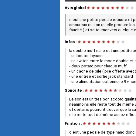
Avis global
★
★
★
★
★
★
★
★
★
★
c'est une petite pédale robuste et 
amoureux du son qu'elle procure les 
fauché ) et se tourner vers quelque c
Infos :
★
★
★
★
★
★
★
★
★
★
la double muff nano est une petite p
- un bouton bypass
- un switch entre le mode double et 
- deux potard pour chaque muff
- un cache de pile ( pile offerte avec
- une entrée et sortie jack standard
- une alimentation optionnelle 9 v no
Sonorité :
★
★
★
★
★
★
★
★
★
★
Le son est un très bon accord qualité
néanmoins elle reste tout de même
et certains pourront trouver que la sa
elle reste tout de même assez effic
Finition :
★
★
★
★
★
★
★
★
★
★
c'est une pédale de type nano donc 