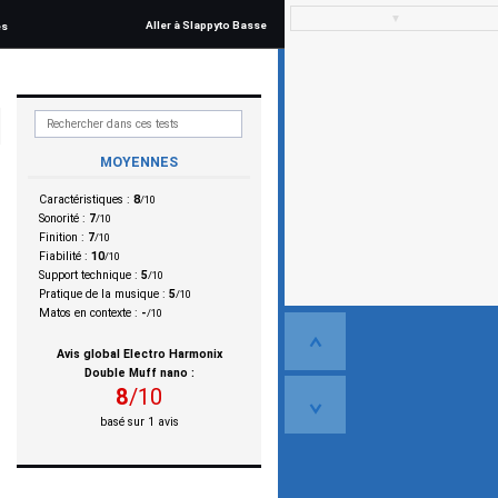
▼
Aller à Slappyto Basse
és
MOYENNES
Caractéristiques :
8
/10
Sonorité :
7
/10
Finition :
7
/10
Fiabilité :
10
/10
Support technique :
5
/10
Pratique de la musique :
5
/10
Matos en contexte :
-
/10
Avis global
Electro Harmonix
Double Muff nano
:
8
/
10
basé sur
1
avis