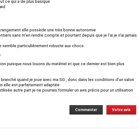
out ce qui a de plus basique
aid
t étrangement elle possède une très bonne autonomie
s entiers sans m'en rendre compte et pourtant depuis que je l'ai je n'ai jamais
 me semble particulièrement robuste aux chocs
★
tition puisque nous louons du matériel et que ce dernier est bien plus
s branché quand je joue avec ma SG , donc dans les conditions d'un salon
is elle est parfaitement adaptée
lisée autre part je ne pourrais formuler un avis précis pour un utilisation
Commenter
Votre avis