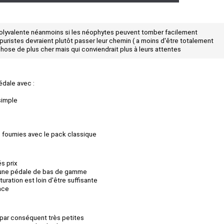
polyvalente néanmoins si les néophytes peuvent tomber facilement
puristes devraient plutôt passer leur chemin ( a moins d'être totalement
hose de plus cher mais qui conviendrait plus à leurs attentes
édale avec :
simple
)
n fournies avec le pack classique
s prix
 une pédale de bas de gamme
turation est loin d'être suffisante
ace
par conséquent très petites