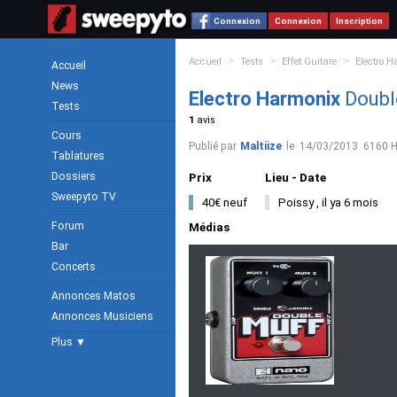
Connexion
Connexion
Inscription
>
>
>
Accueil
Tests
Effet Guitare
Electro 
Accueil
News
Electro Harmonix
Doubl
Tests
1
avis
Cours
Publié par
Maltiize
le
14/03/2013
6160 H
Tablatures
Dossiers
Prix
Lieu - Date
Sweepyto TV
40€ neuf
Poissy , il ya 6 mois
Forum
Médias
Bar
Concerts
Annonces Matos
Annonces Musiciens
Plus ▼