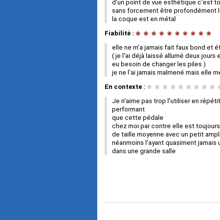
d'un point de vue esthétique c'est t
sans forcement être profondément l
la coque est en métal
Fiabilité :
★
★
★
★
★
★
★
★
★
★
elle ne m'a jamais fait faux bond e
( je l'ai déjà laissé allumé deux jour
eu besoin de changer les piles )
je ne l'ai jamais malmené mais elle
En contexte :
★
★
★
★
★
★
★
★
★
Je n'aime pas trop l'utiliser en répé
performant
que cette pédale
chez moi par contre elle est toujour
de taille moyenne avec un petit ampl
néanmoins l'ayant quasiment jamais uti
dans une grande salle