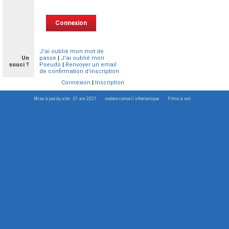
J'ai oublié mon mot de
Un
passe
|
J'ai oublié mon
souci ?
Pseudo
|
Renvoyer un email
de confirmation d'inscription
Connexion
|
Inscription
Mise à jour du site : 01 avr. 2021
webrox conseil informatique
Films à voir