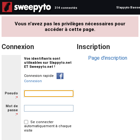
Slappyto Basse
314 connectés
Vous n'avez pas les privilèges nécessaires pour
accéder à cette page.
Connexion
Inscription
Page d'inscription
Vos identifiants sont
utilisables sur Slappyto.net
ET Sweepyto.net !
Connexion rapide :
Connexion
Pseudo
:
*
Mot de
passe
:
*
Se connecter
automatiquement à chaque
visite