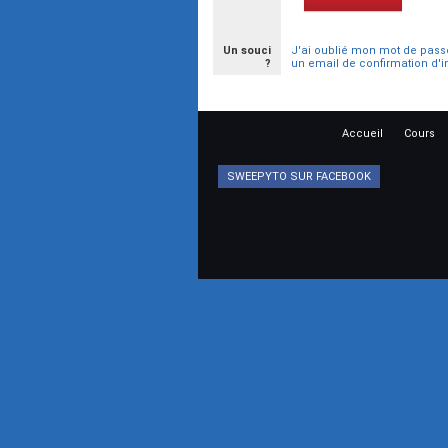
Un souci
J'ai oublié mon mot de pass
?
un email de confirmation d'i
Accueil
Cours
SWEEPYTO SUR FACEBOOK