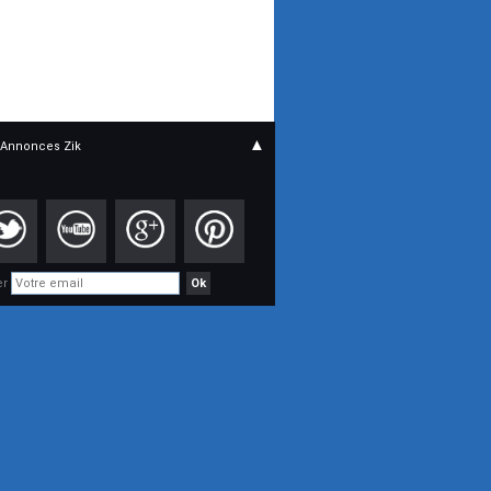
▲
Annonces Zik
er