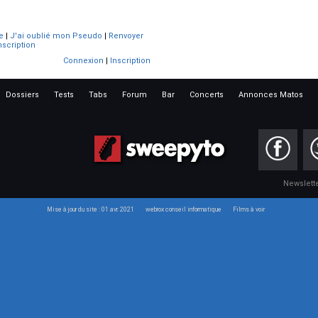
e
|
J'ai oublié mon Pseudo
|
Renvoyer
nscription
Connexion
|
Inscription
Dossiers
Tests
Tabs
Forum
Bar
Concerts
Annonces Matos
Newslett
Mise à jour du site : 01 avr. 2021
webrox conseil informatique
Films à voir