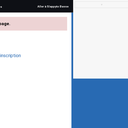
▼
Aller à Slappyto Basse
és
page.
inscription