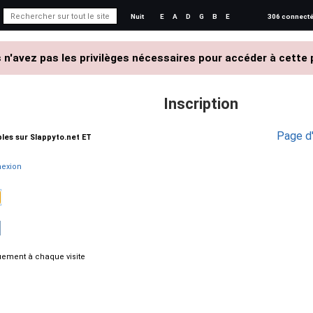
Nuit
E
A
D
G
B
E
306 connect
 n'avez pas les privilèges nécessaires pour accéder à cette 
Inscription
Page d'
ables sur Slappyto.net ET
exion
ement à chaque visite