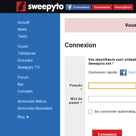
Connexion
Connexion
Inscription
Accueil
Vous
News
Tests
Connexion
Cours
Tablatures
Vos identifiants sont utilis
Dossiers
Sweepyto.net !
Sweepyto TV
Connexion rapide :
Conn
Forum
Bar
Pseudo
:
*
Concerts
Mot de
Annonces Matos
passe :
*
Annonces Musiciens
Se connecter automatiqu
Plus ▼