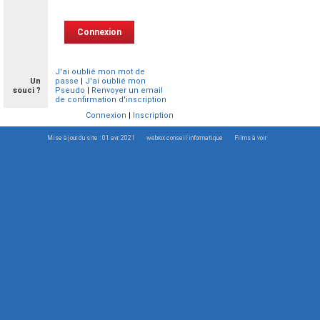
J'ai oublié mon mot de
Un
passe
|
J'ai oublié mon
souci ?
Pseudo
|
Renvoyer un email
de confirmation d'inscription
Connexion
|
Inscription
Mise à jour du site : 01 avr. 2021
webrox conseil informatique
Films à voir