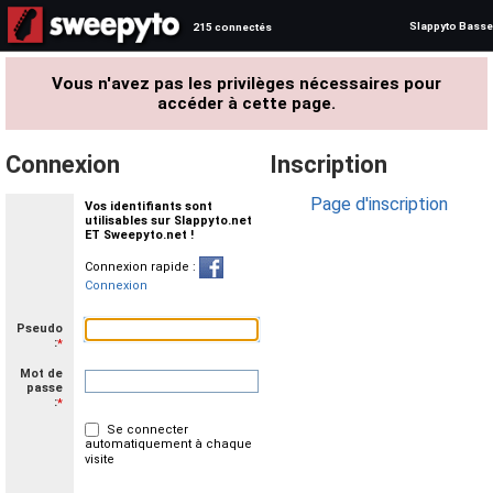
Slappyto Basse
215 connectés
Vous n'avez pas les privilèges nécessaires pour
accéder à cette page.
Connexion
Inscription
Page d'inscription
Vos identifiants sont
utilisables sur Slappyto.net
ET Sweepyto.net !
Connexion rapide :
Connexion
Pseudo
:
*
Mot de
passe
:
*
Se connecter
automatiquement à chaque
visite