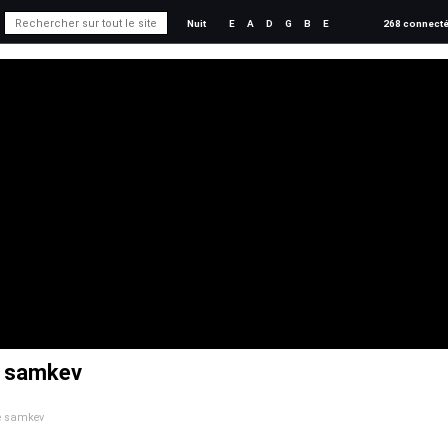
Nuit
E
A
D
G
B
E
268 connect
e samkev
de samkev