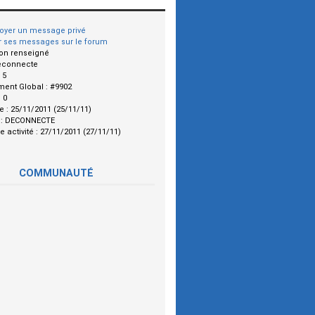
oyer un message privé
r ses messages sur le forum
on renseigné
econnecte
:
5
ment Global :
#9902
:
0
le :
25/11/2011 (25/11/11)
 :
DECONNECTE
e activité :
27/11/2011 (27/11/11)
COMMUNAUTÉ