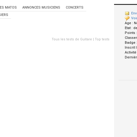
ES MATOS
ANNONCES MUSICIENS
CONCERTS
Env
IERS
Voi
Age :
N
Etat :
d
Points 
Classe
Tous les tests de Guitare
|
Top tests
Badge 
Inscrit 
Activité
Dernièr