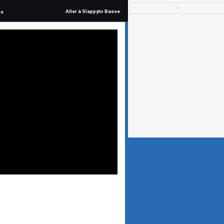
▼
Aller à Slappyto Basse
és