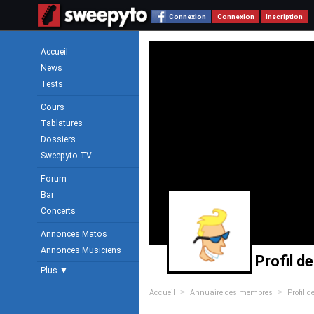
Connexion
Connexion
Inscription
Accueil
News
Tests
Cours
Tablatures
Dossiers
Sweepyto TV
Forum
Bar
Concerts
Annonces Matos
Annonces Musiciens
Profil d
Plus ▼
>
>
Accueil
Annuaire des membres
Profil 