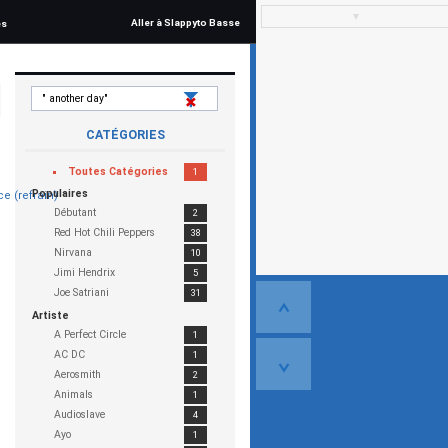
▼
Aller à Slappyto Basse
és
CATÉGORIES
Toutes
Catégories
1
Populaires
e (refrain)
Débutant
2
Red Hot Chili Peppers
38
Nirvana
10
Jimi Hendrix
5
Joe Satriani
31
Artiste
A Perfect Circle
1
AC DC
1
Aerosmith
2
Animals
1
Audioslave
4
Ayo
1