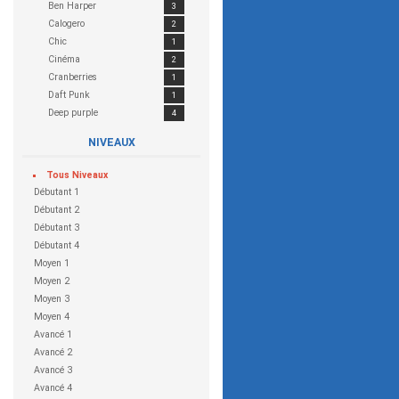
Ben Harper
3
Calogero
2
Chic
1
Cinéma
2
Cranberries
1
Daft Punk
1
Deep purple
4
Dire Straits
2
NIVEAUX
Django Reinhardt
1
Dream Theater
2
Tous
Niveaux
Eagles
1
Débutant 1
Extreme
1
Débutant 2
Francis Cabrel
3
Débutant 3
Gnawa Diffusion
1
Débutant 4
Guns N' Roses
3
Moyen 1
Indochine
4
Moyen 2
Iron Maiden
1
Moyen 3
Jimi Hendrix
4
Moyen 4
Joe Satriani
31
Avancé 1
John Lennon
1
Avancé 2
Kansas
1
Avancé 3
King crimson
2
Avancé 4
Kt Tunstall
1