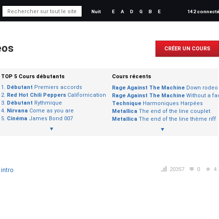
Nuit
E
A
D
G
B
E
142 connect
éos
CRÉER UN COURS
TOP 5 Cours débutants
Cours récents
Débutant
Premiers accords
Rage Against The Machine
Down rodeo
Red Hot Chili Peppers
Californication
Rage Against The Machine
Without a fac
Débutant
Rythmique
Technique
Harmoniques Harpées
Nirvana
Come as you are
Metallica
The end of the line couplet
Cinéma
James Bond 007
Metallica
The end of the line thème riff
▼
▼
20357
0
4
 intro