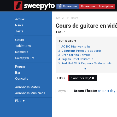
Connexion
Connexion
Inscription
>
Accueil
Cours
Accueil
Cours de guitare en vid
News
Tests
1
cour
Cours
TOP 5 Cours
Tablatures
AC DC
Highway to hell
Débutant
Premiers accords
Dossiers
Cranberries
Zombie
Sweepyto TV
Eagles
Hotel California
Red Hot Chili Peppers
Californication
Forum
▼
Bar
Filtres
"
another day
" ✖
Concerts
Annonces Matos
Dream Theater
another day -
Moyen 3
Annonces Musiciens
Plus ▼