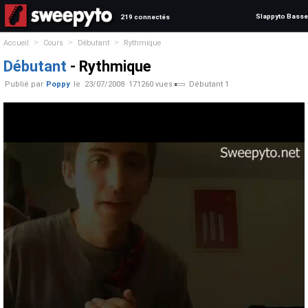
Slappyto Basse
219 connectés
>
>
>
Accueil
Cours
Débutant
Rythmique
Débutant
- Rythmique
Publié par
Poppy
le
23/07/2008
171260 vues
Débutant 1