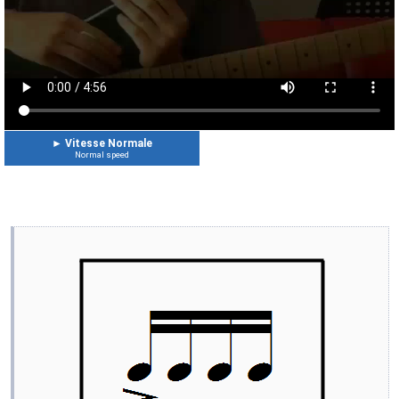
►
Vitesse Normale
Normal speed