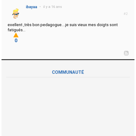
ibayaa
•
il y a 16 ans
#2
exellent ,très bon pedagogue....je suis vieux mes doigts sont
fatigués...
0
COMMUNAUTÉ