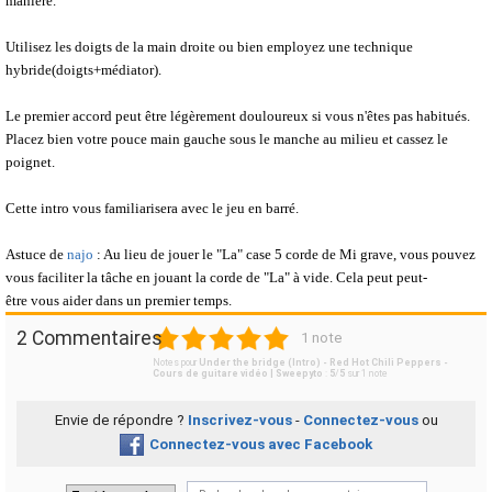
manière.
Utilisez les doigts de la main droite ou bien employez une technique
hybride(doigts+médiator).
Le premier accord peut être légèrement douloureux si vous n'êtes pas habitués.
Placez bien votre pouce main gauche sous le manche au milieu et cassez le
poignet.
Cette intro vous familiarisera avec le jeu en barré.
Astuce de
najo
: Au lieu de jouer le "La" case 5 corde de Mi grave, vous pouvez
vous faciliter la tâche en jouant la corde de "La" à vide. Cela peut peut-
être vous aider dans un premier temps.
1
2
3
4
5
2 Commentaires
1 note
Notes pour
Under the bridge (Intro) - Red Hot Chili Peppers -
Cours de guitare vidéo | Sweepyto
:
5
/
5
sur
1
note
Envie de répondre ?
Inscrivez-vous
-
Connectez-vous
ou
Connectez-vous avec Facebook