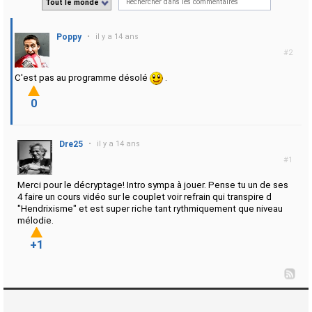
Tout le monde
Poppy
•
il y a 14 ans
#2
C'est pas au programme désolé
.
0
Dre25
•
il y a 14 ans
#1
Merci pour le décryptage! Intro sympa à jouer. Pense tu un de ses
4 faire un cours vidéo sur le couplet voir refrain qui transpire d
"Hendrixisme" et est super riche tant rythmiquement que niveau
mélodie.
+1