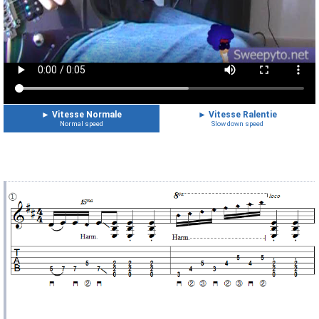
►
Vitesse Normale
►
Vitesse Ralentie
Normal speed
Slow down speed