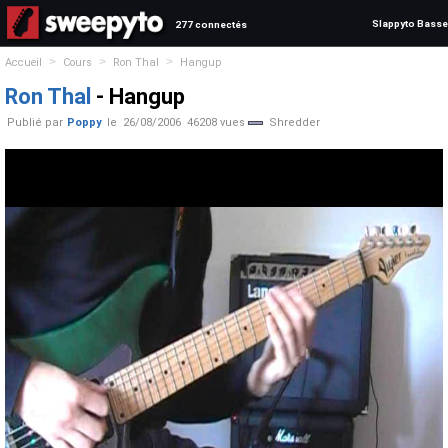
Slappyto Basse
277 connectés
>
>
>
Accueil
Cours
Ron Thal
Hangup
Ron Thal
- Hangup
Publié par
Poppy
le
26/08/2006
46208 vues
Shredder