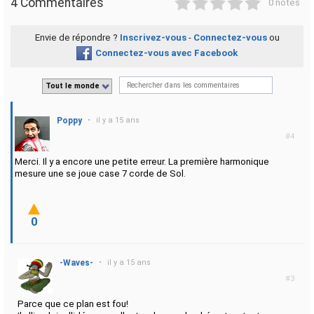
4 Commentaires
0 notes
Envie de répondre ?
Inscrivez-vous
-
Connectez-vous
ou
Connectez-vous avec Facebook
Tout le monde
Poppy
•
il y a 15 ans
#4
Merci. Il y a encore une petite erreur. La première harmonique
mesure une se joue case 7 corde de Sol.
0
-Waves-
•
il y a 15 ans
#3
Parce que ce plan est fou!