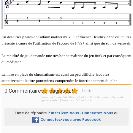
Un des titres phares de l'album mother milk . L'influence Hendrixienne est ici très
présente à cause de l'utilisation de l'accord de F7/9+ ainsi que du son de wahwah.
La rapidité de jeu demande une très bonne maîtrise du jeu funk et par conséquent
du médiator.
La mise en place du chromatisme est aussi un peu difficile. Ecoutez
attentivement le titre pour mieux comprendre le fonctionnement du plan.
1
2
3
4
5
0 Commentaires : réagissez !
1 note
Notes pour
Stone Cold Bush - Red Hot Chili Peppers - Cours de
guitare vidéo | Sweepyto
:
5
/
5
sur
1
note
Envie de répondre ?
Inscrivez-vous
-
Connectez-vous
ou
Connectez-vous avec Facebook