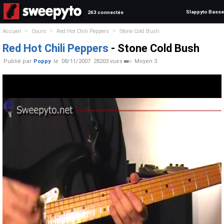
Slappyto Basse
263 connectés
>
>
>
Accueil
Cours
Red Hot Chili Peppers
Stone Cold Bush
Red Hot Chili Peppers
- Stone Cold Bush
Publié par
Poppy
le
08/11/2007
28203 vues
Moyen 3