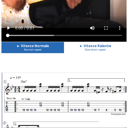
►
Vitesse Normale
►
Vitesse Ralentie
Normal speed
Slow down speed