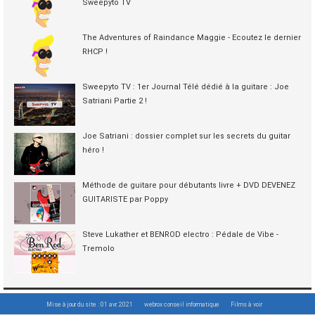
Sweepyto TV
The Adventures of Raindance Maggie - Ecoutez le dernier
RHCP !
Sweepyto TV : 1er Journal Télé dédié à la guitare : Joe
Satriani Partie 2 !
Joe Satriani : dossier complet sur les secrets du guitar
héro !
Méthode de guitare pour débutants livre + DVD DEVENEZ
GUITARISTE par Poppy
Steve Lukather et BENROD electro : Pédale de Vibe -
Tremolo
Mise à jour du site : 01 avr. 2021
webrox conseil informatique
Films à voir