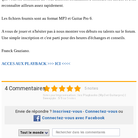
reconnaître ailleurs assez rapidement.
Les fichiers fournis sont au format MP3 et Guitar Pro 6.
A vous de jouer et n'hésiter pas à nous montrer vos débuts ou talents sur le forum.
Une simple inscription et c'est parti pour des heures d'échanges et conseils.
Franck Graziano.
ACCES AUX PLAYBACK >>> ICI <<<<
1
2
3
4
5
4 Commentaires
5 notes
Notes pour
Improvisation : les Playbacks (Mp3 et Guitarpro) |
Sweepyto
:
5
/
5
sur
5
notes
Envie de répondre ?
Inscrivez-vous
-
Connectez-vous
ou
Connectez-vous avec Facebook
Tout le monde