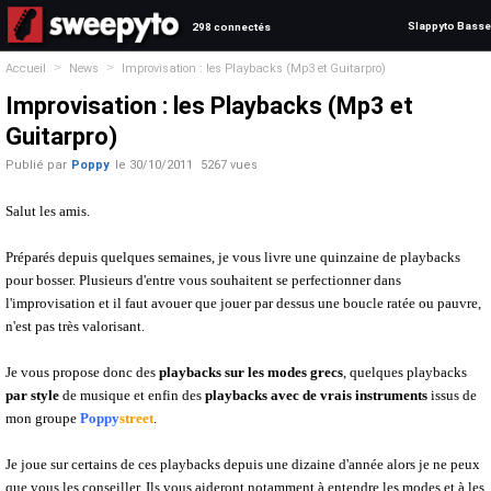
Slappyto Basse
298 connectés
>
>
Accueil
News
Improvisation : les Playbacks (Mp3 et Guitarpro)
Improvisation : les Playbacks (Mp3 et
Guitarpro)
Publié par
Poppy
le
30/10/2011
5267 vues
Salut les amis.
Préparés depuis quelques semaines, je vous livre une quinzaine de playbacks
pour bosser. Plusieurs d'entre vous souhaitent se perfectionner dans
l'improvisation et il faut avouer que jouer par dessus une boucle ratée ou pauvre,
n'est pas très valorisant.
Je vous propose donc des
playbacks sur les modes grecs
, quelques playbacks
par style
de musique et enfin des
playbacks avec de vrais instruments
issus de
mon groupe
Poppy
street
.
Je joue sur certains de ces playbacks depuis une dizaine d'année alors je ne peux
que vous les conseiller. Ils vous aideront notamment à entendre les modes et à les