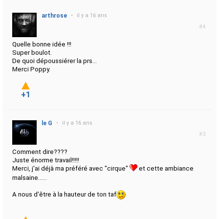
arthrose
•
il y a 16 ans
#4
Quelle bonne idée !!!
Super boulot.
De quoi dépoussiérer la prs...
Merci Poppy.
+1
le G
•
il y a 16 ans
#3
Comment dire????
Juste énorme travail!!!!!
Merci, j'ai déjà ma préféré avec "cirque"
et cette ambiance
malsaine......
A nous d'être à la hauteur de ton taf