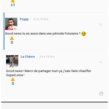
+1
Poppy
•
il y a 16 ans
#2
Good news tu es aussi dans une période Futurama ?
0
La Chèvre
•
il y a 16 ans
#1
Good news ! Merci de partager tout ça, j'vais faire chauffer
SuperLorna !
0